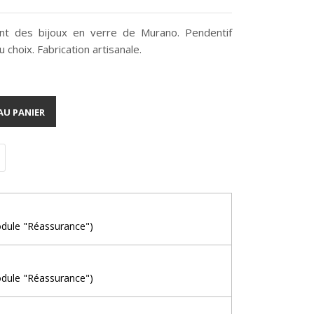
cant des bijoux en verre de Murano. Pendentif
 choix. Fabrication artisanale.
AU PANIER
odule "Réassurance")
odule "Réassurance")