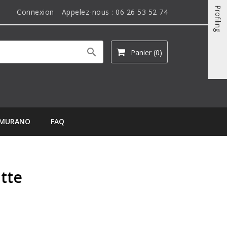
Profiling
Connexion
Appelez-nous :
06 26 53 52 74

Panier
(0)
MURANO
FAQ
tte