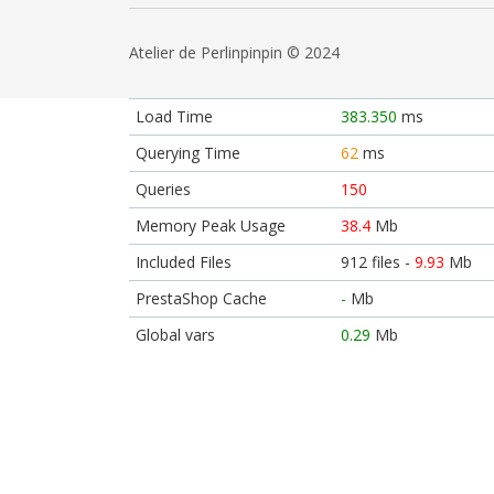
Atelier de Perlinpinpin © 2024
Load Time
383.350
ms
Querying Time
62
ms
Queries
150
Memory Peak Usage
38.4
Mb
Included Files
912 files -
9.93
Mb
PrestaShop Cache
-
Mb
Global vars
0.29
Mb