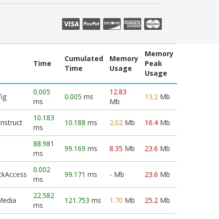
Memory
Cumulated
Memory
Time
Peak
Time
Usage
Usage
0.005
12.83
ig
0.005
ms
13.2
Mb
ms
Mb
10.183
nstruct
10.188
ms
2.02
Mb
16.4
Mb
ms
88.981
99.169
ms
8.35
Mb
23.6
Mb
ms
0.002
ckAccess
99.171
ms
-
Mb
23.6
Mb
ms
22.582
Media
121.753
ms
1.70
Mb
25.2
Mb
ms