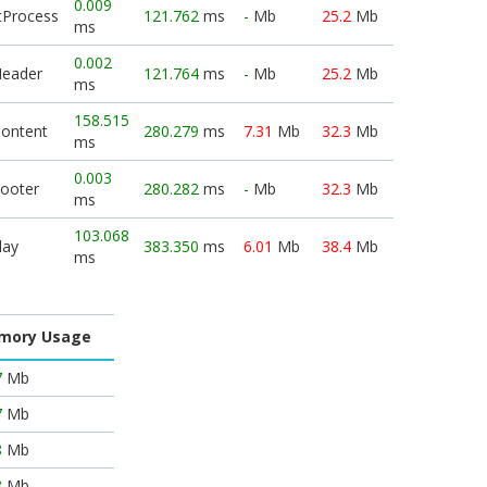
0.009
tProcess
121.762
ms
-
Mb
25.2
Mb
ms
0.002
Header
121.764
ms
-
Mb
25.2
Mb
ms
158.515
Content
280.279
ms
7.31
Mb
32.3
Mb
ms
0.003
Footer
280.282
ms
-
Mb
32.3
Mb
ms
103.068
lay
383.350
ms
6.01
Mb
38.4
Mb
ms
mory Usage
7
Mb
7
Mb
8
Mb
8
Mb