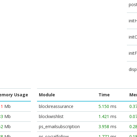
pos
init
init
init
disp
emory Usage
Module
Time
Me
11
Mb
blockreassurance
5.150
ms
0.3
83
Mb
blockwishlist
1.421
ms
0.0
52
Mb
ps_emailsubscription
3.958
ms
0.2
38
Mb
ps_socialfollow
1.772
ms
0.1