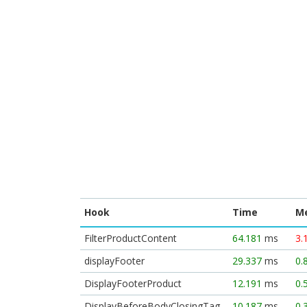
Hook
Time
M
FilterProductContent
64.181
ms
3.
displayFooter
29.337
ms
0.
DisplayFooterProduct
12.191
ms
0.
DisplayBeforeBodyClosingTag
10.187
ms
0.