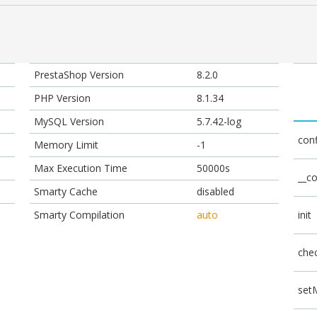
PrestaShop Version
8.2.0
PHP Version
8.1.34
MySQL Version
5.7.42-log
conf
Memory Limit
-1
Max Execution Time
50000s
__co
Smarty Cache
disabled
Smarty Compilation
auto
init
che
set