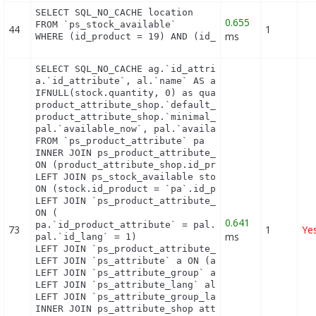
SELECT SQL_NO_CACHE location

0.655
FROM `ps_stock_available`

44
1
ms
WHERE (id_product = 19) AND (id_product_attribute
SELECT SQL_NO_CACHE ag.`id_attribute_group`, ag.`i
a.`id_attribute`, al.`name` AS attribute_name, a.`
IFNULL(stock.quantity, 0) as quantity, product_att
product_attribute_shop.`default_on`, pa.`reference
product_attribute_shop.`minimal_quantity`, product
pal.`available_now`, pal.`available_later`

FROM `ps_product_attribute` pa

INNER JOIN ps_product_attribute_shop product_attri
ON (product_attribute_shop.id_product_attribute = 
LEFT JOIN ps_stock_available stock

ON (stock.id_product = `pa`.id_product AND stock.i
LEFT JOIN `ps_product_attribute_lang` pal

ON (

0.641
pa.`id_product_attribute` = pal.`id_product_attrib
73
1
Ye
ms
pal.`id_lang` = 1)

LEFT JOIN `ps_product_attribute_combination` pac O
LEFT JOIN `ps_attribute` a ON (a.`id_attribute` = 
LEFT JOIN `ps_attribute_group` ag ON (ag.`id_attri
LEFT JOIN `ps_attribute_lang` al ON (a.`id_attribu
LEFT JOIN `ps_attribute_group_lang` agl ON (ag.`id
INNER JOIN ps_attribute_shop attribute_shop
