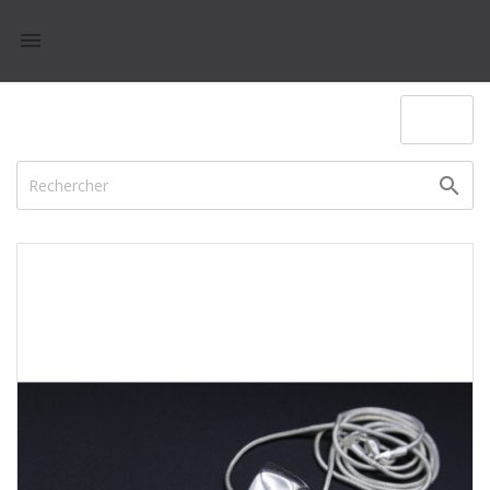

(0)
