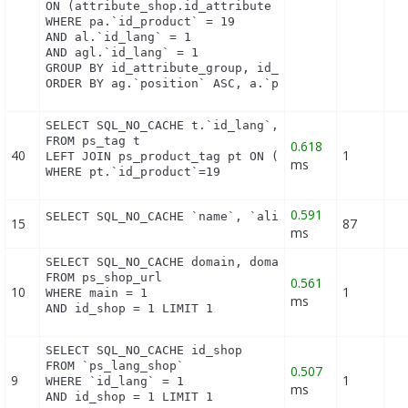
ON (attribute_shop.id_attribute = a.id_attribute A
WHERE pa.`id_product` = 19

AND al.`id_lang` = 1

AND agl.`id_lang` = 1

GROUP BY id_attribute_group, id_product_attribute

ORDER BY ag.`position` ASC, a.`position` ASC, agl
SELECT SQL_NO_CACHE t.`id_lang`, t.`name`

FROM ps_tag t

0.618
40
1
LEFT JOIN ps_product_tag pt ON (pt.id_tag = t.id_t
ms
WHERE pt.`id_product`=19
0.591
SELECT SQL_NO_CACHE `name`, `alias` FROM `ps_hook
15
87
ms
SELECT SQL_NO_CACHE domain, domain_ssl

FROM ps_shop_url

0.561
10
1
WHERE main = 1

ms
AND id_shop = 1 LIMIT 1
SELECT SQL_NO_CACHE id_shop

FROM `ps_lang_shop`

0.507
9
1
WHERE `id_lang` = 1

ms
AND id_shop = 1 LIMIT 1