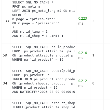
SELECT SQL_NO_CACHE *

FROM ps_meta m

LEFT JOIN ps_meta_lang ml ON m.id_meta = ml.id_met
WHERE (

0.223
m.page = "prices-drop"

133
2
ms
OR m.page = "pricesdrop"

)

AND ml.id_lang = 1

AND ml.id_shop = 1 LIMIT 1
SELECT SQL_NO_CACHE pa.id_product_attribute

FROM `ps_product_attribute` pa INNER JOIN ps_produ
0.216
58
1
ON (product_attribute_shop.id_product_attribute = 
ms
WHERE pa.`id_product` = 19
SELECT SQL_NO_CACHE COUNT(p.id_product)

FROM `ps_product` p

INNER JOIN ps_product_shop product_shop

0.212
34
0
ON (product_shop.id_product = p.id_product AND pro
ms
WHERE p.id_product = 19

AND DATEDIFF("2026-08-09 00:00:00", product_shop.
SELECT SQL_NO_CACHE product_shop.`price`, product_
IFNULL(product_attribute_shop.id_product_attribut