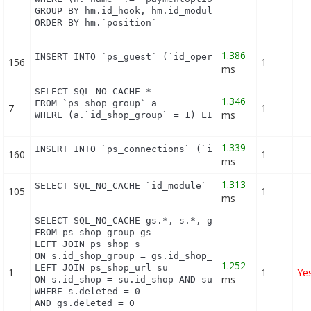
GROUP BY hm.id_hook, hm.id_module

ORDER BY hm.`position`
1.386
INSERT INTO `ps_guest` (`id_operating_system`, `i
156
1
ms
SELECT SQL_NO_CACHE *

1.346
FROM `ps_shop_group` a

7
1
ms
WHERE (a.`id_shop_group` = 1) LIMIT 1
1.339
INSERT INTO `ps_connections` (`id_guest`, `id_pag
160
1
ms
1.313
SELECT SQL_NO_CACHE `id_module` FROM `ps_module` 
105
1
ms
SELECT SQL_NO_CACHE gs.*, s.*, gs.name AS group_na
FROM ps_shop_group gs

LEFT JOIN ps_shop s

ON s.id_shop_group = gs.id_shop_group

1.252
LEFT JOIN ps_shop_url su

1
1
Ye
ms
ON s.id_shop = su.id_shop AND su.main = 1

WHERE s.deleted = 0

AND gs.deleted = 0
