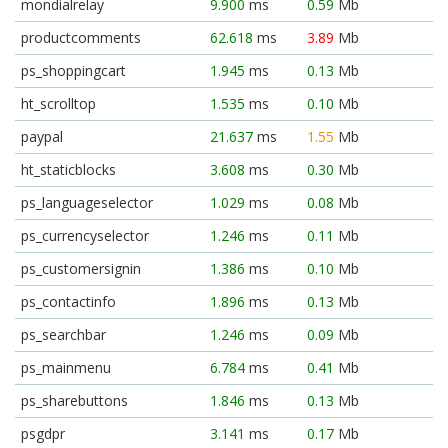
mondialrelay
9.900
ms
0.59
Mb
productcomments
62.618
ms
3.89
Mb
ps_shoppingcart
1.945
ms
0.13
Mb
ht_scrolltop
1.535
ms
0.10
Mb
paypal
21.637
ms
1.55
Mb
ht_staticblocks
3.608
ms
0.30
Mb
ps_languageselector
1.029
ms
0.08
Mb
ps_currencyselector
1.246
ms
0.11
Mb
ps_customersignin
1.386
ms
0.10
Mb
ps_contactinfo
1.896
ms
0.13
Mb
ps_searchbar
1.246
ms
0.09
Mb
ps_mainmenu
6.784
ms
0.41
Mb
ps_sharebuttons
1.846
ms
0.13
Mb
psgdpr
3.141
ms
0.17
Mb