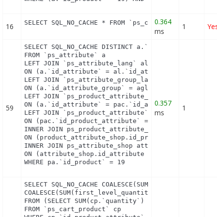
0.364
SELECT SQL_NO_CACHE * FROM `ps_currency` c ORDER 
16
1
Ye
ms
SELECT SQL_NO_CACHE DISTINCT a.`id_attribute`, a.
FROM `ps_attribute` a

LEFT JOIN `ps_attribute_lang` al

ON (a.`id_attribute` = al.`id_attribute` AND al.`i
LEFT JOIN `ps_attribute_group_lang` agl

ON (a.`id_attribute_group` = agl.`id_attribute_gro
LEFT JOIN `ps_product_attribute_combination` pac

0.357
ON (a.`id_attribute` = pac.`id_attribute`)

59
1
ms
LEFT JOIN `ps_product_attribute` pa

ON (pac.`id_product_attribute` = pa.`id_product_at
INNER JOIN ps_product_attribute_shop product_attri
ON (product_attribute_shop.id_product_attribute = 
INNER JOIN ps_attribute_shop attribute_shop

ON (attribute_shop.id_attribute = pac.id_attribute
WHERE pa.`id_product` = 19
SELECT SQL_NO_CACHE COALESCE(SUM(first_level_quant
COALESCE(SUM(first_level_quantity), 0) as quantity
FROM (SELECT SUM(cp.`quantity`) as first_level_qua
FROM `ps_cart_product` cp
