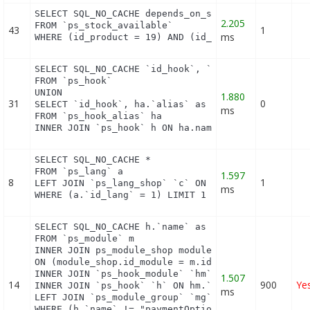
SELECT SQL_NO_CACHE depends_on_stock

2.205
FROM `ps_stock_available`

43
1
ms
WHERE (id_product = 19) AND (id_product_attribute
SELECT SQL_NO_CACHE `id_hook`, `name`

FROM `ps_hook`

UNION

1.880
31
0
SELECT `id_hook`, ha.`alias` as name

ms
FROM `ps_hook_alias` ha

INNER JOIN `ps_hook` h ON ha.name = h.name
SELECT SQL_NO_CACHE *

FROM `ps_lang` a

1.597
8
1
LEFT JOIN `ps_lang_shop` `c` ON a.`id_lang` = c.`i
ms
WHERE (a.`id_lang` = 1) LIMIT 1
SELECT SQL_NO_CACHE h.`name` as hook, m.`id_module
FROM `ps_module` m

INNER JOIN ps_module_shop module_shop

ON (module_shop.id_module = m.id_module AND module
INNER JOIN `ps_hook_module` `hm` ON hm.`id_module`
1.507
14
900
Ye
INNER JOIN `ps_hook` `h` ON hm.`id_hook` = h.`id_h
ms
LEFT JOIN `ps_module_group` `mg` ON mg.`id_module`
WHERE (h.`name` != "paymentOptions") AND (hm.`id_s