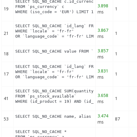
SELECT SQL_NO_CACHE c.id_currency

3.898
FROM `ps_currency` c

19
1
ms
WHERE (iso_code = 'EUR') LIMIT 1
SELECT SQL_NO_CACHE `id_lang` FROM `ps_lang`

3.867
WHERE `locale` = 'fr-fr'

21
1
ms
OR `language_code` = 'fr-fr' LIMIT 1
3.857
SELECT SQL_NO_CACHE value FROM `ps_configuration`
18
1
ms
SELECT SQL_NO_CACHE `id_lang` FROM `ps_lang`

3.831
WHERE `locale` = 'fr-fr'

17
1
ms
OR `language_code` = 'fr-fr' LIMIT 1
SELECT SQL_NO_CACHE SUM(quantity)

3.658
FROM `ps_stock_available`

41
1
ms
WHERE (id_product = 19) AND (id_product_attribute
3.474
SELECT SQL_NO_CACHE name, alias FROM `ps_hook_ali
53
87
ms
SELECT SQL_NO_CACHE *

FROM `ps_currency` a
