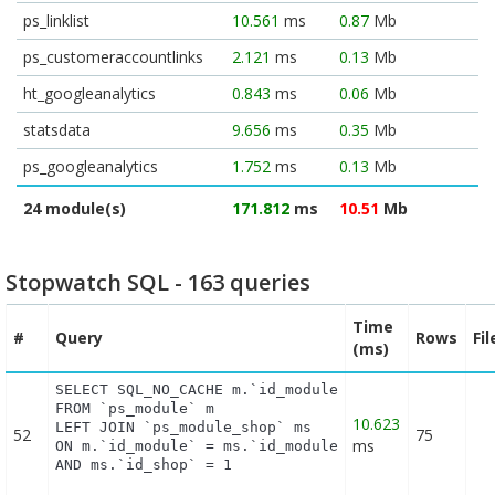
ps_linklist
10.561
ms
0.87
Mb
ps_customeraccountlinks
2.121
ms
0.13
Mb
ht_googleanalytics
0.843
ms
0.06
Mb
statsdata
9.656
ms
0.35
Mb
ps_googleanalytics
1.752
ms
0.13
Mb
24 module(s)
171.812
ms
10.51
Mb
Stopwatch SQL - 163 queries
Time
#
Query
Rows
Fi
(ms)
SELECT SQL_NO_CACHE m.`id_module`, m.`name`, ms.`i
FROM `ps_module` m

10.623
LEFT JOIN `ps_module_shop` ms

52
75
ms
ON m.`id_module` = ms.`id_module`

AND ms.`id_shop` = 1