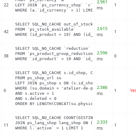
2.961
22
1
LEFT JOIN `ps_currency_shop` `c` ON a.`id_currency
ms
WHERE (a.`id_currency` = 1) LIMIT 1
SELECT SQL_NO_CACHE out_of_stock

2.615
FROM `ps_stock_available`

42
1
ms
WHERE (id_product = 19) AND (id_product_attribute
SELECT SQL_NO_CACHE `reduction`

2.596
FROM `ps_product_group_reduction_cache`

38
0
ms
WHERE `id_product` = 19 AND `id_group` = 1 LIMIT 
SELECT SQL_NO_CACHE s.id_shop, CONCAT(su.physical_
FROM ps_shop_url su

LEFT JOIN ps_shop s ON (s.id_shop = su.id_shop)

2.586
WHERE (su.domain = 'atelier-de-perlinpinpin.com' O
0
1
Ye
ms
AND s.active = 1

AND s.deleted = 0

ORDER BY LENGTH(CONCAT(su.physical_uri, su.virtua
SELECT SQL_NO_CACHE COUNT(DISTINCT l.id_lang) FROM
2.333
JOIN ps_lang_shop lang_shop ON (lang_shop.id_lang 
11
1
ms
WHERE l.`active` = 1 LIMIT 1