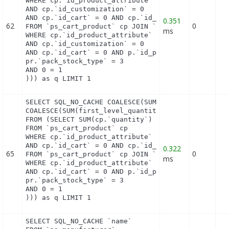
WHERE cp.`id_product_attribute` = 0

AND cp.`id_customization` = 0

AND cp.`id_cart` = 0 AND cp.`id_product` = 19 UNIO
0.351
62
0
FROM `ps_cart_product` cp JOIN `ps_pack` p ON cp.`
ms
WHERE cp.`id_product_attribute` = 0

AND cp.`id_customization` = 0

AND cp.`id_cart` = 0 AND p.`id_product_item` = 19 
pr.`pack_stock_type` = 3

AND 0 = 1

))) as q LIMIT 1
SELECT SQL_NO_CACHE COALESCE(SUM(first_level_quant
COALESCE(SUM(first_level_quantity), 0) as quantity
FROM (SELECT SUM(cp.`quantity`) as first_level_qua
FROM `ps_cart_product` cp

WHERE cp.`id_product_attribute` = 0

AND cp.`id_cart` = 0 AND cp.`id_product` = 19 UNIO
0.322
65
0
FROM `ps_cart_product` cp JOIN `ps_pack` p ON cp.`
ms
WHERE cp.`id_product_attribute` = 0

AND cp.`id_cart` = 0 AND p.`id_product_item` = 19 
pr.`pack_stock_type` = 3

AND 0 = 1

))) as q LIMIT 1
SELECT SQL_NO_CACHE `name`
