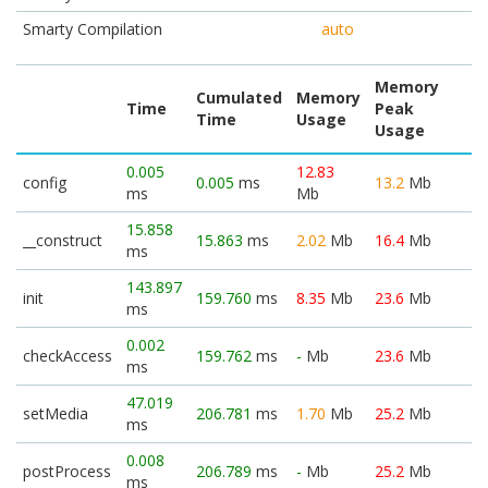
Smarty Compilation
auto
Memory
Cumulated
Memory
Time
Peak
Time
Usage
Usage
0.005
12.83
config
0.005
ms
13.2
Mb
ms
Mb
15.858
__construct
15.863
ms
2.02
Mb
16.4
Mb
ms
143.897
init
159.760
ms
8.35
Mb
23.6
Mb
ms
0.002
checkAccess
159.762
ms
-
Mb
23.6
Mb
ms
47.019
setMedia
206.781
ms
1.70
Mb
25.2
Mb
ms
0.008
postProcess
206.789
ms
-
Mb
25.2
Mb
ms