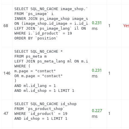
SELECT SQL_NO_CACHE image_shop.`cover`, i.`id_imag
FROM `ps_image` i

INNER JOIN ps_image_shop image_shop

0.231
ON (image_shop.id_image = i.id_image AND image_sho
68
1
Ye
ms
LEFT JOIN `ps_image_lang` il ON (i.`id_image` = il
WHERE i.`id_product` = 19

ORDER BY `position`
SELECT SQL_NO_CACHE *

FROM ps_meta m

LEFT JOIN ps_meta_lang ml ON m.id_meta = ml.id_met
WHERE (

0.231
m.page = "contact"

146
1
ms
OR m.page = "contact"

)

AND ml.id_lang = 1

AND ml.id_shop = 1 LIMIT 1
SELECT SQL_NO_CACHE id_shop

FROM `ps_product_shop`

0.227
47
1
WHERE `id_product` = 19

ms
AND id_shop = 1 LIMIT 1