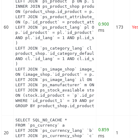
LEFT JOIN `ps_product` p ON p.`id_product` = `id_p
INNER JOIN ps_product_shop product_shop

ON (product_shop.id_product = p.id_product AND pro
LEFT JOIN `ps_product_attribute_shop` product_attr
ON (p.`id_product` = product_attribute_shop.`id_pr
0.900
60
173
Ye
LEFT JOIN `ps_product_lang` pl ON (

ms
p.`id_product` = pl.`id_product`

AND pl.`id_lang` = 1 AND pl.id_shop = 1 

)

LEFT JOIN `ps_category_lang` cl ON (

product_shop.`id_category_default` = cl.`id_catego
AND cl.`id_lang` = 1 AND cl.id_shop = 1 

)

LEFT JOIN `ps_image_shop` image_shop

ON (image_shop.`id_product` = p.`id_product` AND i
LEFT JOIN `ps_image_lang` il ON (image_shop.`id_im
LEFT JOIN `ps_manufacturer` m ON (p.`id_manufactur
LEFT JOIN ps_stock_available stock

ON (stock.id_product = `p`.id_product AND stock.id
WHERE `id_product_1` = 19 AND product_shop.`active
GROUP BY product_shop.id_product
SELECT SQL_NO_CACHE *

FROM `ps_currency` a

0.859
LEFT JOIN `ps_currency_lang` `b` ON a.`id_currency
20
1
ms
LEFT JOIN `ps_currency_shop` `c` ON a.`id_currency