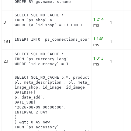
ORDER BY gs.name, s.name
SELECT SQL_NO_CACHE *

1.214
FROM `ps_shop` a

3
1
ms
WHERE (a.`id_shop` = 1) LIMIT 1
1.148
INSERT INTO `ps_connections_source` (`id_connecti
161
1
ms
SELECT SQL_NO_CACHE *

1.013
FROM `ps_currency_lang`

23
1
ms
WHERE `id_currency` = 1
SELECT SQL_NO_CACHE p.*, product_shop.*, stock.out
pl.`meta_description`, pl.`meta_keywords`, pl.`met
image_shop.`id_image` id_image, il.`legend`, m.`n
DATEDIFF(

p.`date_add`,

DATE_SUB(

"2026-08-09 00:00:00",

INTERVAL 2 DAY

)

) &gt; 0 AS new

FROM `ps_accessory`
