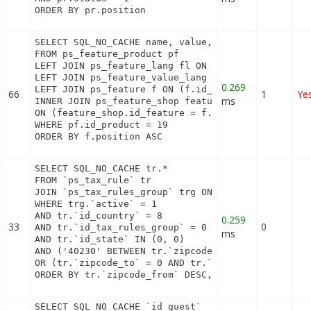
ORDER BY pr.position
SELECT SQL_NO_CACHE name, value, pf.id_feature, f.
FROM ps_feature_product pf

LEFT JOIN ps_feature_lang fl ON (fl.id_feature = p
LEFT JOIN ps_feature_value_lang fvl ON (fvl.id_fea
0.269
LEFT JOIN ps_feature f ON (f.id_feature = pf.id_fe
66
1
Ye
ms
INNER JOIN ps_feature_shop feature_shop

ON (feature_shop.id_feature = f.id_feature AND fea
WHERE pf.id_product = 19

ORDER BY f.position ASC
SELECT SQL_NO_CACHE tr.*

FROM `ps_tax_rule` tr

JOIN `ps_tax_rules_group` trg ON (tr.`id_tax_rules
WHERE trg.`active` = 1

AND tr.`id_country` = 8

0.259
33
0
AND tr.`id_tax_rules_group` = 0

ms
AND tr.`id_state` IN (0, 0)

AND ('40230' BETWEEN tr.`zipcode_from` AND tr.`zip
OR (tr.`zipcode_to` = 0 AND tr.`zipcode_from` IN(0
ORDER BY tr.`zipcode_from` DESC, tr.`zipcode_to` 
SELECT SQL_NO_CACHE `id_guest`
