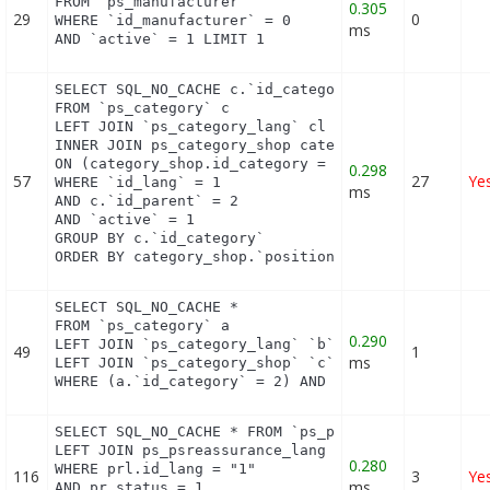
FROM `ps_manufacturer`

0.305
29
0
WHERE `id_manufacturer` = 0

ms
AND `active` = 1 LIMIT 1
SELECT SQL_NO_CACHE c.`id_category`, cl.`name`, cl
FROM `ps_category` c

LEFT JOIN `ps_category_lang` cl ON (c.`id_category
INNER JOIN ps_category_shop category_shop

ON (category_shop.id_category = c.id_category AND 
0.298
57
27
Ye
WHERE `id_lang` = 1

ms
AND c.`id_parent` = 2

AND `active` = 1

GROUP BY c.`id_category`

ORDER BY category_shop.`position` ASC
SELECT SQL_NO_CACHE *

FROM `ps_category` a

0.290
LEFT JOIN `ps_category_lang` `b` ON a.`id_category
49
1
ms
LEFT JOIN `ps_category_shop` `c` ON a.`id_category
WHERE (a.`id_category` = 2) AND (b.`id_shop` = 1)
SELECT SQL_NO_CACHE * FROM `ps_psreassurance` pr

LEFT JOIN ps_psreassurance_lang prl ON (pr.id_psre
0.280
WHERE prl.id_lang = "1"

116
3
Ye
ms
AND pr.status = 1
