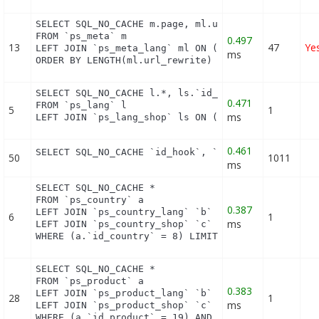
SELECT SQL_NO_CACHE m.page, ml.url_rewrite, ml.id_
FROM `ps_meta` m

0.497
13
47
Ye
LEFT JOIN `ps_meta_lang` ml ON (m.id_meta = ml.id_
ms
ORDER BY LENGTH(ml.url_rewrite) DESC
SELECT SQL_NO_CACHE l.*, ls.`id_shop`

0.471
FROM `ps_lang` l

5
1
ms
LEFT JOIN `ps_lang_shop` ls ON (l.id_lang = ls.id
0.461
SELECT SQL_NO_CACHE `id_hook`, `name` FROM `ps_ho
50
1011
ms
SELECT SQL_NO_CACHE *

FROM `ps_country` a

0.387
LEFT JOIN `ps_country_lang` `b` ON a.`id_country` 
6
1
ms
LEFT JOIN `ps_country_shop` `c` ON a.`id_country` 
WHERE (a.`id_country` = 8) LIMIT 1
SELECT SQL_NO_CACHE *

FROM `ps_product` a

0.383
LEFT JOIN `ps_product_lang` `b` ON a.`id_product` 
28
1
ms
LEFT JOIN `ps_product_shop` `c` ON a.`id_product` 
WHERE (a.`id_product` = 19) AND (b.`id_shop` = 1)