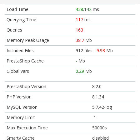
Load Time
438.142
ms
Querying Time
117
ms
Queries
163
Memory Peak Usage
38.7
Mb
Included Files
912 files -
9.93
Mb
PrestaShop Cache
-
Mb
Global vars
0.29
Mb
PrestaShop Version
8.2.0
PHP Version
8.1.34
MySQL Version
5.7.42-log
Memory Limit
-1
Max Execution Time
50000s
Smarty Cache
disabled