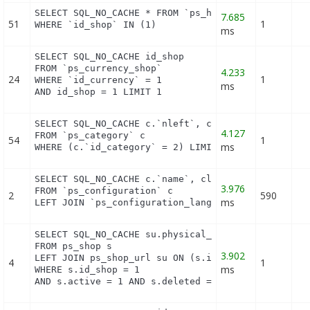
SELECT SQL_NO_CACHE * FROM `ps_hook_module_excepti
7.685
51
1
WHERE `id_shop` IN (1)
ms
SELECT SQL_NO_CACHE id_shop

FROM `ps_currency_shop`

4.233
24
1
WHERE `id_currency` = 1

ms
AND id_shop = 1 LIMIT 1
SELECT SQL_NO_CACHE c.`nleft`, c.`nright`, c.`leve
4.127
FROM `ps_category` c

54
1
ms
WHERE (c.`id_category` = 2) LIMIT 1
SELECT SQL_NO_CACHE c.`name`, cl.`id_lang`, IF(cl.
3.976
FROM `ps_configuration` c

2
590
ms
LEFT JOIN `ps_configuration_lang` cl ON (c.`id_co
SELECT SQL_NO_CACHE su.physical_uri, su.virtual_ur
FROM ps_shop s

3.902
LEFT JOIN ps_shop_url su ON (s.id_shop = su.id_sho
4
1
ms
WHERE s.id_shop = 1

AND s.active = 1 AND s.deleted = 0 AND su.main = 