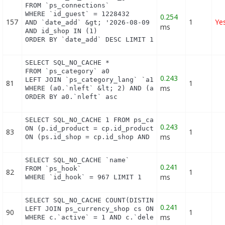
FROM `ps_connections`

WHERE `id_guest` = 1228432

0.254
157
1
Ye
AND `date_add` &gt; '2026-08-09 07:46:00'

ms
AND id_shop IN (1) 

ORDER BY `date_add` DESC LIMIT 1
SELECT SQL_NO_CACHE *

FROM `ps_category` a0

0.243
LEFT JOIN `ps_category_lang` `a1` ON (a0.`id_categ
81
1
ms
WHERE (a0.`nleft` &lt; 2) AND (a0.`nright` &gt; 53
ORDER BY a0.`nleft` asc
SELECT SQL_NO_CACHE 1 FROM ps_cart_product cp INNE
0.243
ON (p.id_product = cp.id_product) INNER JOIN ps_pr
83
1
ms
ON (ps.id_shop = cp.id_shop AND ps.id_product = p
SELECT SQL_NO_CACHE `name`

0.241
FROM `ps_hook`

82
1
ms
WHERE `id_hook` = 967 LIMIT 1
SELECT SQL_NO_CACHE COUNT(DISTINCT c.id_currency) 
0.241
LEFT JOIN ps_currency_shop cs ON (cs.id_currency =
90
1
ms
WHERE c.`active` = 1 AND c.`deleted` = 0 LIMIT 1