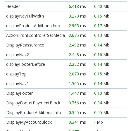
Header
6.418
ms
0.40
Mb
displayNavFullWidth
3.270
ms
0.15
Mb
displayProductAdditionalInfo
2.965
ms
0.17
Mb
ActionFrontControllerSetMedia
2.675
ms
0.13
Mb
DisplayReassurance
2.492
ms
0.14
Mb
displayNav2
2.448
ms
0.16
Mb
displayFooterBefore
2.252
ms
0.14
Mb
displayTop
2.070
ms
0.15
Mb
displayNav1
1.505
ms
0.14
Mb
DisplayFooter
1.447
ms
0.10
Mb
DisplayFooterPaymentBlock
0.756
ms
0.04
Mb
DisplayProductAdditionalInfo
0.345
ms
0.05
Mb
DisplayMyAccountBlock
0.341
ms
-
Mb