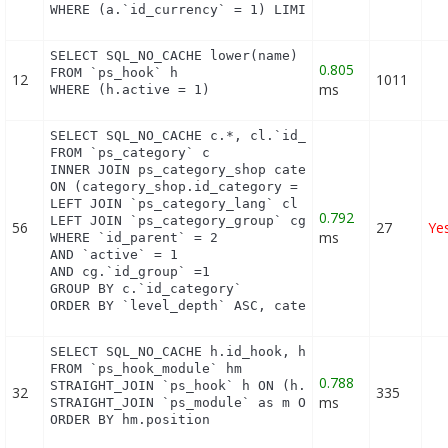
WHERE (a.`id_currency` = 1) LIMIT 1
SELECT SQL_NO_CACHE lower(name) as name

0.805
FROM `ps_hook` h

12
1011
ms
WHERE (h.active = 1)
SELECT SQL_NO_CACHE c.*, cl.`id_lang`, cl.`name`,
FROM `ps_category` c

INNER JOIN ps_category_shop category_shop

ON (category_shop.id_category = c.id_category AND 
LEFT JOIN `ps_category_lang` cl ON (c.`id_category
0.792
LEFT JOIN `ps_category_group` cg ON (cg.`id_catego
56
27
Ye
ms
WHERE `id_parent` = 2

AND `active` = 1

AND cg.`id_group` =1

GROUP BY c.`id_category`

ORDER BY `level_depth` ASC, category_shop.`positi
SELECT SQL_NO_CACHE h.id_hook, h.name as h_name, t
FROM `ps_hook_module` hm

0.788
STRAIGHT_JOIN `ps_hook` h ON (h.id_hook = hm.id_ho
32
335
ms
STRAIGHT_JOIN `ps_module` as m ON (m.id_module = h
ORDER BY hm.position