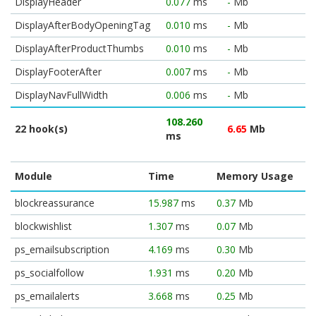
DisplayHeader
0.077
ms
-
Mb
DisplayAfterBodyOpeningTag
0.010
ms
-
Mb
DisplayAfterProductThumbs
0.010
ms
-
Mb
DisplayFooterAfter
0.007
ms
-
Mb
DisplayNavFullWidth
0.006
ms
-
Mb
108.260
22 hook(s)
6.65
Mb
ms
Module
Time
Memory Usage
blockreassurance
15.987
ms
0.37
Mb
blockwishlist
1.307
ms
0.07
Mb
ps_emailsubscription
4.169
ms
0.30
Mb
ps_socialfollow
1.931
ms
0.20
Mb
ps_emailalerts
3.668
ms
0.25
Mb