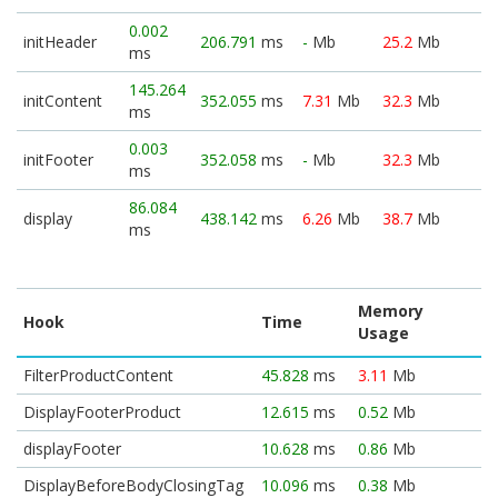
0.002
initHeader
206.791
ms
-
Mb
25.2
Mb
ms
145.264
initContent
352.055
ms
7.31
Mb
32.3
Mb
ms
0.003
initFooter
352.058
ms
-
Mb
32.3
Mb
ms
86.084
display
438.142
ms
6.26
Mb
38.7
Mb
ms
Memory
Hook
Time
Usage
FilterProductContent
45.828
ms
3.11
Mb
DisplayFooterProduct
12.615
ms
0.52
Mb
displayFooter
10.628
ms
0.86
Mb
DisplayBeforeBodyClosingTag
10.096
ms
0.38
Mb