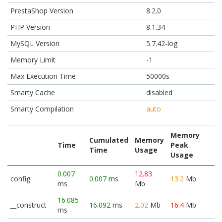
PrestaShop Version
8.2.0
PHP Version
8.1.34
MySQL Version
5.7.42-log
Memory Limit
-1
Max Execution Time
50000s
Smarty Cache
disabled
Smarty Compilation
auto
Memory
Cumulated
Memory
Time
Peak
Time
Usage
Usage
0.007
12.83
config
0.007
ms
13.2
Mb
ms
Mb
16.085
__construct
16.092
ms
2.02
Mb
16.4
Mb
ms