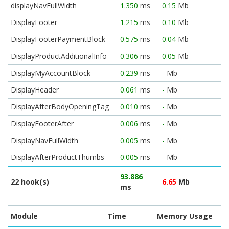
displayNavFullWidth
1.350
ms
0.15
Mb
DisplayFooter
1.215
ms
0.10
Mb
DisplayFooterPaymentBlock
0.575
ms
0.04
Mb
DisplayProductAdditionalInfo
0.306
ms
0.05
Mb
DisplayMyAccountBlock
0.239
ms
-
Mb
DisplayHeader
0.061
ms
-
Mb
DisplayAfterBodyOpeningTag
0.010
ms
-
Mb
DisplayFooterAfter
0.006
ms
-
Mb
DisplayNavFullWidth
0.005
ms
-
Mb
DisplayAfterProductThumbs
0.005
ms
-
Mb
93.886
22 hook(s)
6.65
Mb
ms
Module
Time
Memory Usage