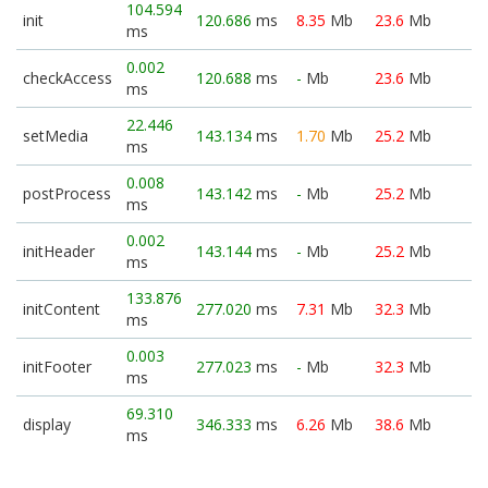
104.594
init
120.686
ms
8.35
Mb
23.6
Mb
ms
0.002
checkAccess
120.688
ms
-
Mb
23.6
Mb
ms
22.446
setMedia
143.134
ms
1.70
Mb
25.2
Mb
ms
0.008
postProcess
143.142
ms
-
Mb
25.2
Mb
ms
0.002
initHeader
143.144
ms
-
Mb
25.2
Mb
ms
133.876
initContent
277.020
ms
7.31
Mb
32.3
Mb
ms
0.003
initFooter
277.023
ms
-
Mb
32.3
Mb
ms
69.310
display
346.333
ms
6.26
Mb
38.6
Mb
ms