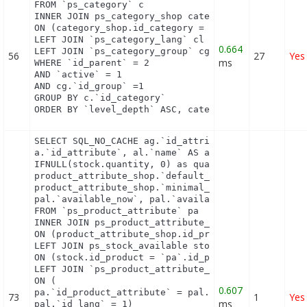
FROM `ps_category` c

INNER JOIN ps_category_shop category_shop

ON (category_shop.id_category = c.id_category AND 
LEFT JOIN `ps_category_lang` cl ON (c.`id_category
0.664
LEFT JOIN `ps_category_group` cg ON (cg.`id_catego
56
27
Yes
ms
WHERE `id_parent` = 2

AND `active` = 1

AND cg.`id_group` =1

GROUP BY c.`id_category`

ORDER BY `level_depth` ASC, category_shop.`positi
SELECT SQL_NO_CACHE ag.`id_attribute_group`, ag.`i
a.`id_attribute`, al.`name` AS attribute_name, a.`
IFNULL(stock.quantity, 0) as quantity, product_att
product_attribute_shop.`default_on`, pa.`reference
product_attribute_shop.`minimal_quantity`, product
pal.`available_now`, pal.`available_later`

FROM `ps_product_attribute` pa

INNER JOIN ps_product_attribute_shop product_attri
ON (product_attribute_shop.id_product_attribute = 
LEFT JOIN ps_stock_available stock

ON (stock.id_product = `pa`.id_product AND stock.i
LEFT JOIN `ps_product_attribute_lang` pal

ON (

0.607
pa.`id_product_attribute` = pal.`id_product_attrib
73
1
Yes
ms
pal.`id_lang` = 1)
