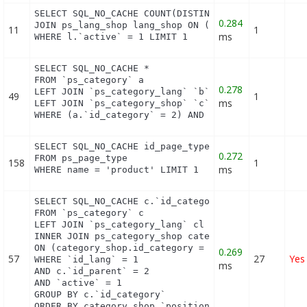
SELECT SQL_NO_CACHE COUNT(DISTINCT l.id_lang) FROM
0.284
JOIN ps_lang_shop lang_shop ON (lang_shop.id_lang 
11
1
ms
WHERE l.`active` = 1 LIMIT 1
SELECT SQL_NO_CACHE *

FROM `ps_category` a

0.278
LEFT JOIN `ps_category_lang` `b` ON a.`id_category
49
1
ms
LEFT JOIN `ps_category_shop` `c` ON a.`id_category
WHERE (a.`id_category` = 2) AND (b.`id_shop` = 1)
SELECT SQL_NO_CACHE id_page_type

0.272
FROM ps_page_type

158
1
ms
WHERE name = 'product' LIMIT 1
SELECT SQL_NO_CACHE c.`id_category`, cl.`name`, cl
FROM `ps_category` c

LEFT JOIN `ps_category_lang` cl ON (c.`id_category
INNER JOIN ps_category_shop category_shop

ON (category_shop.id_category = c.id_category AND 
0.269
57
27
Yes
WHERE `id_lang` = 1

ms
AND c.`id_parent` = 2

AND `active` = 1

GROUP BY c.`id_category`

ORDER BY category_shop.`position` ASC