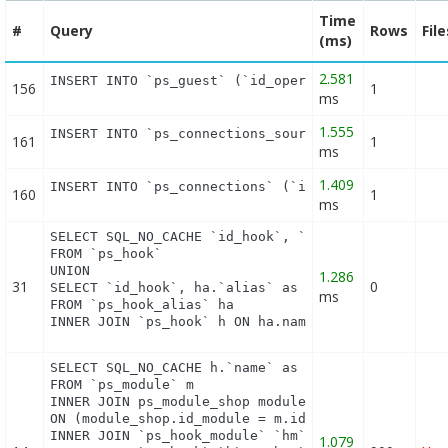
Time
#
Query
Rows
Fil
(ms)
2.581
INSERT INTO `ps_guest` (`id_operating_system`, `i
156
1
ms
1.555
INSERT INTO `ps_connections_source` (`id_connecti
161
1
ms
1.409
INSERT INTO `ps_connections` (`id_guest`, `id_pag
160
1
ms
SELECT SQL_NO_CACHE `id_hook`, `name`

FROM `ps_hook`

UNION

1.286
31
0
SELECT `id_hook`, ha.`alias` as name

ms
FROM `ps_hook_alias` ha

INNER JOIN `ps_hook` h ON ha.name = h.name
SELECT SQL_NO_CACHE h.`name` as hook, m.`id_module
FROM `ps_module` m

INNER JOIN ps_module_shop module_shop

ON (module_shop.id_module = m.id_module AND module
INNER JOIN `ps_hook_module` `hm` ON hm.`id_module`
1.079