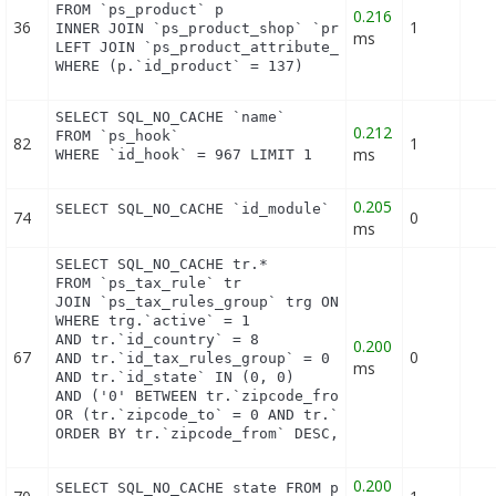
FROM `ps_product` p

0.216
36
1
INNER JOIN `ps_product_shop` `product_shop` ON (pr
ms
LEFT JOIN `ps_product_attribute_shop` `product_att
WHERE (p.`id_product` = 137)
SELECT SQL_NO_CACHE `name`

0.212
FROM `ps_hook`

82
1
ms
WHERE `id_hook` = 967 LIMIT 1
0.205
SELECT SQL_NO_CACHE `id_module` FROM `ps_module` 
74
0
ms
SELECT SQL_NO_CACHE tr.*

FROM `ps_tax_rule` tr

JOIN `ps_tax_rules_group` trg ON (tr.`id_tax_rules
WHERE trg.`active` = 1

AND tr.`id_country` = 8

0.200
67
0
AND tr.`id_tax_rules_group` = 0

ms
AND tr.`id_state` IN (0, 0)

AND ('0' BETWEEN tr.`zipcode_from` AND tr.`zipcode
OR (tr.`zipcode_to` = 0 AND tr.`zipcode_from` IN(0
ORDER BY tr.`zipcode_from` DESC, tr.`zipcode_to` 
0.200
SELECT SQL_NO_CACHE state FROM ps_feature_flag WH