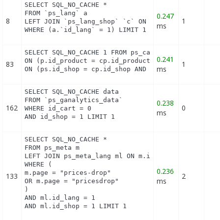
SELECT SQL_NO_CACHE *

FROM `ps_lang` a

0.247
8
1
LEFT JOIN `ps_lang_shop` `c` ON a.`id_lang` = c.`i
ms
WHERE (a.`id_lang` = 1) LIMIT 1
SELECT SQL_NO_CACHE 1 FROM ps_cart_product cp INNE
0.241
ON (p.id_product = cp.id_product) INNER JOIN ps_pr
83
1
ms
ON (ps.id_shop = cp.id_shop AND ps.id_product = p
SELECT SQL_NO_CACHE data

FROM `ps_ganalytics_data`

0.238
162
0
WHERE id_cart = 0

ms
AND id_shop = 1 LIMIT 1
SELECT SQL_NO_CACHE *

FROM ps_meta m

LEFT JOIN ps_meta_lang ml ON m.id_meta = ml.id_met
WHERE (

0.236
m.page = "prices-drop"

133
2
ms
OR m.page = "pricesdrop"

)

AND ml.id_lang = 1

AND ml.id_shop = 1 LIMIT 1