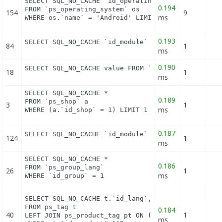
SELECT SQL_NO_CACHE `id_operating_system`

0.194
FROM `ps_operating_system` os

154
9
ms
WHERE os.`name` = 'Android' LIMIT 1
0.193
SELECT SQL_NO_CACHE `id_module` FROM `ps_module` 
84
1
ms
0.190
SELECT SQL_NO_CACHE value FROM `ps_configuration`
18
1
ms
SELECT SQL_NO_CACHE *

0.189
FROM `ps_shop` a

3
1
ms
WHERE (a.`id_shop` = 1) LIMIT 1
0.187
SELECT SQL_NO_CACHE `id_module` FROM `ps_module` 
124
1
ms
SELECT SQL_NO_CACHE *

0.186
FROM `ps_group_lang`

26
1
ms
WHERE `id_group` = 1
SELECT SQL_NO_CACHE t.`id_lang`, t.`name`

FROM ps_tag t

0.184
40
1
LEFT JOIN ps_product_tag pt ON (pt.id_tag = t.id_t
ms