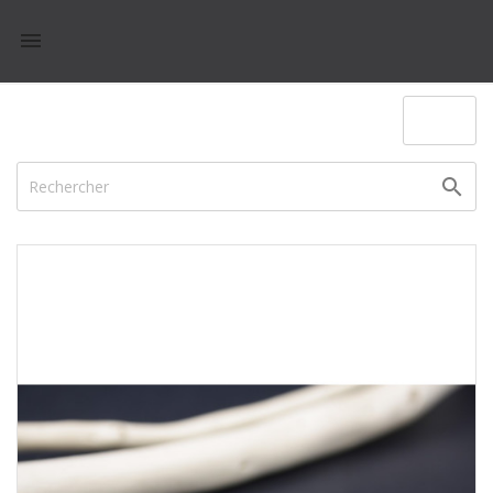

(0)
