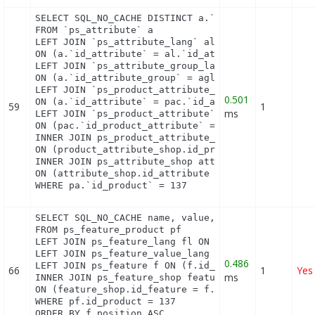
SELECT SQL_NO_CACHE DISTINCT a.`id_attribute`, a.
FROM `ps_attribute` a

LEFT JOIN `ps_attribute_lang` al

ON (a.`id_attribute` = al.`id_attribute` AND al.`i
LEFT JOIN `ps_attribute_group_lang` agl

ON (a.`id_attribute_group` = agl.`id_attribute_gro
LEFT JOIN `ps_product_attribute_combination` pac

0.501
ON (a.`id_attribute` = pac.`id_attribute`)

59
1
ms
LEFT JOIN `ps_product_attribute` pa

ON (pac.`id_product_attribute` = pa.`id_product_at
INNER JOIN ps_product_attribute_shop product_attri
ON (product_attribute_shop.id_product_attribute = 
INNER JOIN ps_attribute_shop attribute_shop

ON (attribute_shop.id_attribute = pac.id_attribute
WHERE pa.`id_product` = 137
SELECT SQL_NO_CACHE name, value, pf.id_feature, f.
FROM ps_feature_product pf

LEFT JOIN ps_feature_lang fl ON (fl.id_feature = p
LEFT JOIN ps_feature_value_lang fvl ON (fvl.id_fea
0.486
LEFT JOIN ps_feature f ON (f.id_feature = pf.id_fe
66
1
Yes
ms
INNER JOIN ps_feature_shop feature_shop

ON (feature_shop.id_feature = f.id_feature AND fea
WHERE pf.id_product = 137

ORDER BY f.position ASC