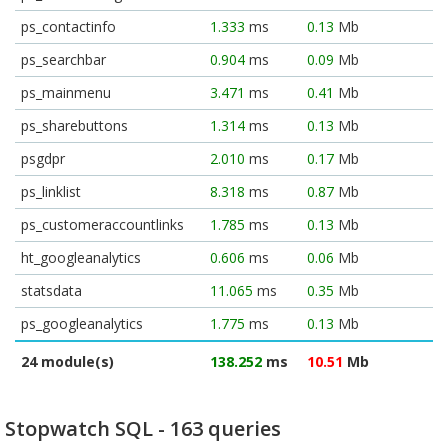
ps_contactinfo
1.333
ms
0.13
Mb
ps_searchbar
0.904
ms
0.09
Mb
ps_mainmenu
3.471
ms
0.41
Mb
ps_sharebuttons
1.314
ms
0.13
Mb
psgdpr
2.010
ms
0.17
Mb
ps_linklist
8.318
ms
0.87
Mb
ps_customeraccountlinks
1.785
ms
0.13
Mb
ht_googleanalytics
0.606
ms
0.06
Mb
statsdata
11.065
ms
0.35
Mb
ps_googleanalytics
1.775
ms
0.13
Mb
24 module(s)
138.252
ms
10.51
Mb
Stopwatch SQL - 163 queries