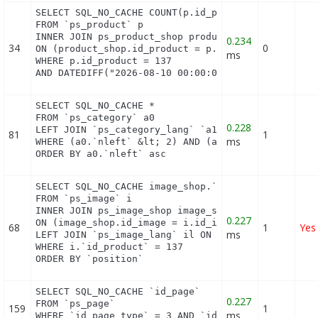
SELECT SQL_NO_CACHE COUNT(p.id_product)

FROM `ps_product` p

INNER JOIN ps_product_shop product_shop

0.234
34
0
ON (product_shop.id_product = p.id_product AND pro
ms
WHERE p.id_product = 137

AND DATEDIFF("2026-08-10 00:00:00", product_shop.
SELECT SQL_NO_CACHE *

FROM `ps_category` a0

0.228
LEFT JOIN `ps_category_lang` `a1` ON (a0.`id_categ
81
1
ms
WHERE (a0.`nleft` &lt; 2) AND (a0.`nright` &gt; 53
ORDER BY a0.`nleft` asc
SELECT SQL_NO_CACHE image_shop.`cover`, i.`id_imag
FROM `ps_image` i

INNER JOIN ps_image_shop image_shop

0.227
ON (image_shop.id_image = i.id_image AND image_sho
68
1
Yes
ms
LEFT JOIN `ps_image_lang` il ON (i.`id_image` = il
WHERE i.`id_product` = 137

ORDER BY `position`
SELECT SQL_NO_CACHE `id_page`

0.227
FROM `ps_page`

159
1
ms
WHERE `id_page_type` = 3 AND `id_object` = 137 LI