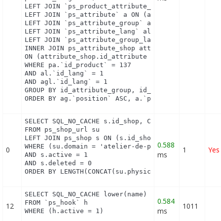
LEFT JOIN `ps_product_attribute_combination` pac O
LEFT JOIN `ps_attribute` a ON (a.`id_attribute` = 
LEFT JOIN `ps_attribute_group` ag ON (ag.`id_attri
LEFT JOIN `ps_attribute_lang` al ON (a.`id_attribu
LEFT JOIN `ps_attribute_group_lang` agl ON (ag.`id
INNER JOIN ps_attribute_shop attribute_shop

ON (attribute_shop.id_attribute = a.id_attribute A
WHERE pa.`id_product` = 137

AND al.`id_lang` = 1

AND agl.`id_lang` = 1

GROUP BY id_attribute_group, id_product_attribute

ORDER BY ag.`position` ASC, a.`position` ASC, agl
SELECT SQL_NO_CACHE s.id_shop, CONCAT(su.physical_
FROM ps_shop_url su

LEFT JOIN ps_shop s ON (s.id_shop = su.id_shop)

0.588
WHERE (su.domain = 'atelier-de-perlinpinpin.com' O
0
1
Yes
ms
AND s.active = 1

AND s.deleted = 0

ORDER BY LENGTH(CONCAT(su.physical_uri, su.virtua
SELECT SQL_NO_CACHE lower(name) as name

0.584
FROM `ps_hook` h

12
1011
ms
WHERE (h.active = 1)