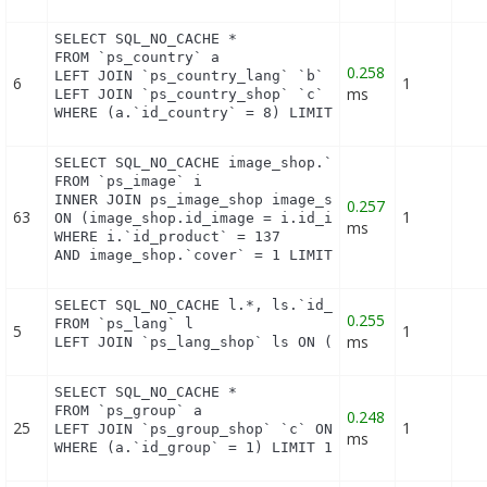
SELECT SQL_NO_CACHE *

FROM `ps_country` a

0.258
LEFT JOIN `ps_country_lang` `b` ON a.`id_country` 
6
1
ms
LEFT JOIN `ps_country_shop` `c` ON a.`id_country` 
WHERE (a.`id_country` = 8) LIMIT 1
SELECT SQL_NO_CACHE image_shop.`id_image`

FROM `ps_image` i

INNER JOIN ps_image_shop image_shop

0.257
63
1
ON (image_shop.id_image = i.id_image AND image_sho
ms
WHERE i.`id_product` = 137

AND image_shop.`cover` = 1 LIMIT 1
SELECT SQL_NO_CACHE l.*, ls.`id_shop`

0.255
FROM `ps_lang` l

5
1
ms
LEFT JOIN `ps_lang_shop` ls ON (l.id_lang = ls.id
SELECT SQL_NO_CACHE *

FROM `ps_group` a

0.248
25
1
LEFT JOIN `ps_group_shop` `c` ON a.`id_group` = c.
ms
WHERE (a.`id_group` = 1) LIMIT 1