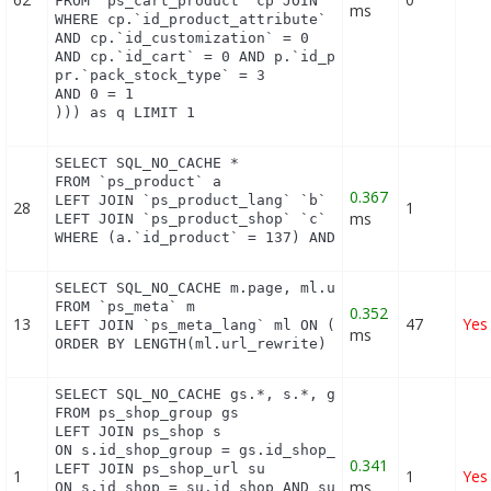
FROM `ps_cart_product` cp JOIN `ps_pack` p ON cp.`
ms
WHERE cp.`id_product_attribute` = 0

AND cp.`id_customization` = 0

AND cp.`id_cart` = 0 AND p.`id_product_item` = 137
pr.`pack_stock_type` = 3

AND 0 = 1

))) as q LIMIT 1
SELECT SQL_NO_CACHE *

FROM `ps_product` a

0.367
LEFT JOIN `ps_product_lang` `b` ON a.`id_product` 
28
1
ms
LEFT JOIN `ps_product_shop` `c` ON a.`id_product` 
WHERE (a.`id_product` = 137) AND (b.`id_shop` = 1
SELECT SQL_NO_CACHE m.page, ml.url_rewrite, ml.id_
FROM `ps_meta` m

0.352
13
47
Yes
LEFT JOIN `ps_meta_lang` ml ON (m.id_meta = ml.id_
ms
ORDER BY LENGTH(ml.url_rewrite) DESC
SELECT SQL_NO_CACHE gs.*, s.*, gs.name AS group_na
FROM ps_shop_group gs

LEFT JOIN ps_shop s

ON s.id_shop_group = gs.id_shop_group

0.341
LEFT JOIN ps_shop_url su

1
1
Yes
ms
ON s.id_shop = su.id_shop AND su.main = 1
