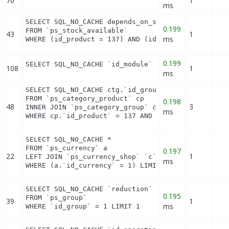
70
1
ms
SELECT SQL_NO_CACHE depends_on_stock

0.199
FROM `ps_stock_available`

43
1
ms
WHERE (id_product = 137) AND (id_product_attribut
0.199
SELECT SQL_NO_CACHE `id_module` FROM `ps_module` 
108
1
ms
SELECT SQL_NO_CACHE ctg.`id_group`

FROM `ps_category_product` cp

0.198
48
3
INNER JOIN `ps_category_group` ctg ON (ctg.`id_cat
ms
WHERE cp.`id_product` = 137 AND ctg.`id_group` = 
SELECT SQL_NO_CACHE *

FROM `ps_currency` a

0.197
22
1
LEFT JOIN `ps_currency_shop` `c` ON a.`id_currency
ms
WHERE (a.`id_currency` = 1) LIMIT 1
SELECT SQL_NO_CACHE `reduction`

0.195
FROM `ps_group`

39
1
ms
WHERE `id_group` = 1 LIMIT 1