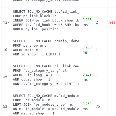
SELECT SQL_NO_CACHE lb.`id_link_block`

FROM ps_link_block lb

0.268
INNER JOIN ps_link_block_shop lbs ON lbs.`id_link_
127
2
Yes
ms
WHERE lb. `id_hook` = 45 AND lbs.`id_shop` = 1

ORDER by lbs.`position`
SELECT SQL_NO_CACHE domain, domain_ssl

FROM ps_shop_url

0.260
10
1
WHERE main = 1

ms
AND id_shop = 1 LIMIT 1
SELECT SQL_NO_CACHE cl.`link_rewrite`

FROM `ps_category_lang` cl

0.259
WHERE `id_lang` = 1

45
1
ms
AND cl.id_shop = 1 

AND cl.`id_category` = 2 LIMIT 1
SELECT SQL_NO_CACHE m.`id_module`, m.`name`, ms.`i
FROM `ps_module` m

0.259
LEFT JOIN `ps_module_shop` ms

52
75
ms
ON m.`id_module` = ms.`id_module`

AND ms.`id_shop` = 1