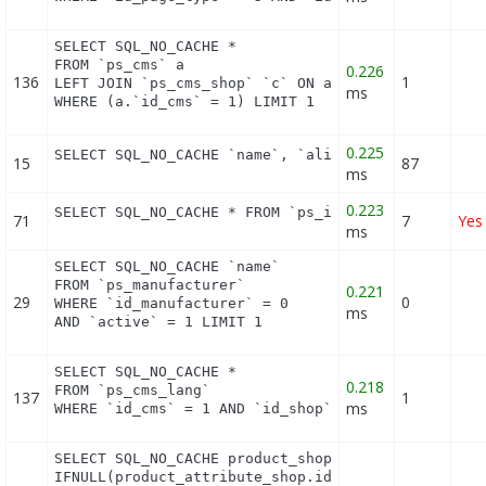
SELECT SQL_NO_CACHE *

FROM `ps_cms` a

0.226
136
1
LEFT JOIN `ps_cms_shop` `c` ON a.`id_cms` = c.`id_
ms
WHERE (a.`id_cms` = 1) LIMIT 1
0.225
SELECT SQL_NO_CACHE `name`, `alias` FROM `ps_hook
15
87
ms
0.223
SELECT SQL_NO_CACHE * FROM `ps_image_type` WHERE 
71
7
Yes
ms
SELECT SQL_NO_CACHE `name`

FROM `ps_manufacturer`

0.221
29
0
WHERE `id_manufacturer` = 0

ms
AND `active` = 1 LIMIT 1
SELECT SQL_NO_CACHE *

0.218
FROM `ps_cms_lang`

137
1
ms
WHERE `id_cms` = 1 AND `id_shop` = 1
SELECT SQL_NO_CACHE product_shop.`price`, product_
IFNULL(product_attribute_shop.id_product_attribut