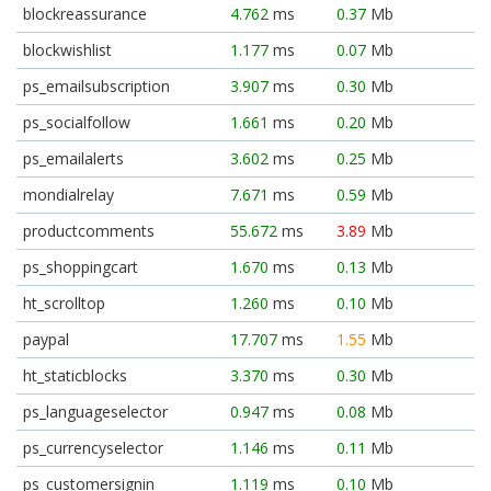
blockreassurance
4.762
ms
0.37
Mb
blockwishlist
1.177
ms
0.07
Mb
ps_emailsubscription
3.907
ms
0.30
Mb
ps_socialfollow
1.661
ms
0.20
Mb
ps_emailalerts
3.602
ms
0.25
Mb
mondialrelay
7.671
ms
0.59
Mb
productcomments
55.672
ms
3.89
Mb
ps_shoppingcart
1.670
ms
0.13
Mb
ht_scrolltop
1.260
ms
0.10
Mb
paypal
17.707
ms
1.55
Mb
ht_staticblocks
3.370
ms
0.30
Mb
ps_languageselector
0.947
ms
0.08
Mb
ps_currencyselector
1.146
ms
0.11
Mb
ps_customersignin
1.119
ms
0.10
Mb