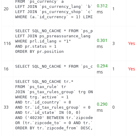
FROM `ps_currency` a

0.312
LEFT JOIN `ps_currency_lang` `b` ON a.`id_currency
20
1
ms
LEFT JOIN `ps_currency_shop` `c` ON a.`id_currency
WHERE (a.`id_currency` = 1) LIMIT 1
SELECT SQL_NO_CACHE * FROM `ps_psreassurance` pr

LEFT JOIN ps_psreassurance_lang prl ON (pr.id_psre
0.301
WHERE prl.id_lang = "1"

116
3
Yes
ms
AND pr.status = 1

ORDER BY pr.position
0.294
SELECT SQL_NO_CACHE * FROM `ps_currency` c ORDER 
16
1
Yes
ms
SELECT SQL_NO_CACHE tr.*

FROM `ps_tax_rule` tr

JOIN `ps_tax_rules_group` trg ON (tr.`id_tax_rules
WHERE trg.`active` = 1

AND tr.`id_country` = 8

0.290
33
0
AND tr.`id_tax_rules_group` = 0

ms
AND tr.`id_state` IN (0, 0)

AND ('40230' BETWEEN tr.`zipcode_from` AND tr.`zip
OR (tr.`zipcode_to` = 0 AND tr.`zipcode_from` IN(0
ORDER BY tr.`zipcode_from` DESC, tr.`zipcode_to` 