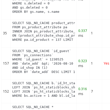
WHERE s.deleted = 0

AND gs.deleted = 0

ORDER BY gs.name, s.name
SELECT SQL_NO_CACHE product_attribute_shop.id_prod
FROM ps_product_attribute pa

0.337
INNER JOIN ps_product_attribute_shop product_attri
35
1
ms
ON (product_attribute_shop.id_product_attribute = 
WHERE pa.id_product = 137 LIMIT 1
SELECT SQL_NO_CACHE `id_guest`

FROM `ps_connections`

WHERE `id_guest` = 1230525

0.323
157
1
Yes
AND `date_add` &gt; '2026-08-10 22:24:00'

ms
AND id_shop IN (1) 

ORDER BY `date_add` DESC LIMIT 1
SELECT SQL_NO_CACHE b.`id_ht_staticblocks`, bl.`co
LEFT JOIN `ps_ht_staticblocks_shop` bs ON (b.id_ht
0.316
152
7
LEFT JOIN `ps_ht_staticblocks_lang` bl ON (bl.id_h
ms
WHERE bs.active = 1 AND bl.id_lang = 1 AND (bs.id
SELECT SQL_NO_CACHE *
