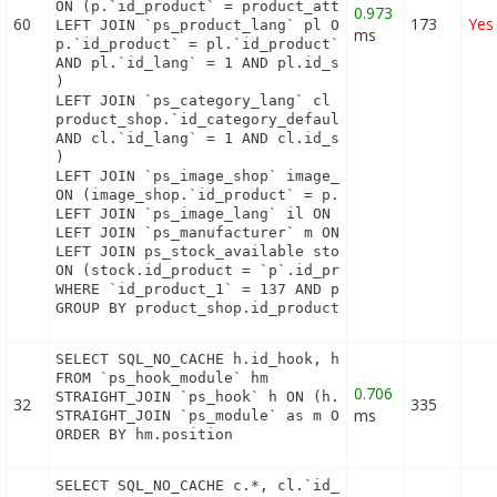
ON (p.`id_product` = product_attribute_shop.`id_pr
0.973
60
173
Yes
LEFT JOIN `ps_product_lang` pl ON (

ms
p.`id_product` = pl.`id_product`

AND pl.`id_lang` = 1 AND pl.id_shop = 1 

)

LEFT JOIN `ps_category_lang` cl ON (

product_shop.`id_category_default` = cl.`id_catego
AND cl.`id_lang` = 1 AND cl.id_shop = 1 

)

LEFT JOIN `ps_image_shop` image_shop

ON (image_shop.`id_product` = p.`id_product` AND i
LEFT JOIN `ps_image_lang` il ON (image_shop.`id_im
LEFT JOIN `ps_manufacturer` m ON (p.`id_manufactur
LEFT JOIN ps_stock_available stock

ON (stock.id_product = `p`.id_product AND stock.id
WHERE `id_product_1` = 137 AND product_shop.`activ
GROUP BY product_shop.id_product
SELECT SQL_NO_CACHE h.id_hook, h.name as h_name, t
FROM `ps_hook_module` hm

0.706
STRAIGHT_JOIN `ps_hook` h ON (h.id_hook = hm.id_ho
32
335
ms
STRAIGHT_JOIN `ps_module` as m ON (m.id_module = h
ORDER BY hm.position
SELECT SQL_NO_CACHE c.*, cl.`id_lang`, cl.`name`,