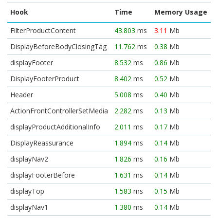
Hook
Time
Memory Usage
FilterProductContent
43.803
ms
3.11
Mb
DisplayBeforeBodyClosingTag
11.762
ms
0.38
Mb
displayFooter
8.532
ms
0.86
Mb
DisplayFooterProduct
8.402
ms
0.52
Mb
Header
5.008
ms
0.40
Mb
ActionFrontControllerSetMedia
2.282
ms
0.13
Mb
displayProductAdditionalInfo
2.011
ms
0.17
Mb
DisplayReassurance
1.894
ms
0.14
Mb
displayNav2
1.826
ms
0.16
Mb
displayFooterBefore
1.631
ms
0.14
Mb
displayTop
1.583
ms
0.15
Mb
displayNav1
1.380
ms
0.14
Mb