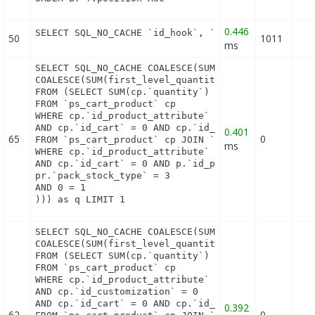
0.446
SELECT SQL_NO_CACHE `id_hook`, `name` FROM `ps_ho
50
1011
ms
SELECT SQL_NO_CACHE COALESCE(SUM(first_level_quant
COALESCE(SUM(first_level_quantity), 0) as quantity
FROM (SELECT SUM(cp.`quantity`) as first_level_qua
FROM `ps_cart_product` cp

WHERE cp.`id_product_attribute` = 0

AND cp.`id_cart` = 0 AND cp.`id_product` = 137 UNI
0.401
65
0
FROM `ps_cart_product` cp JOIN `ps_pack` p ON cp.`
ms
WHERE cp.`id_product_attribute` = 0

AND cp.`id_cart` = 0 AND p.`id_product_item` = 137
pr.`pack_stock_type` = 3

AND 0 = 1

))) as q LIMIT 1
SELECT SQL_NO_CACHE COALESCE(SUM(first_level_quant
COALESCE(SUM(first_level_quantity), 0) as quantity
FROM (SELECT SUM(cp.`quantity`) as first_level_qua
FROM `ps_cart_product` cp

WHERE cp.`id_product_attribute` = 0

AND cp.`id_customization` = 0

AND cp.`id_cart` = 0 AND cp.`id_product` = 137 UNI
0.392
62
0