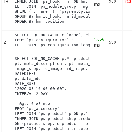
14
900
Yes
INNER JOIN `ps_hook` `h` ON hm.`id_hook` = h.`id_h
ms
LEFT JOIN `ps_module_group` `mg` ON mg.`id_module`
WHERE (h.`name` != "paymentOptions") AND (hm.`id_s
GROUP BY hm.id_hook, hm.id_module

ORDER BY hm.`position`
SELECT SQL_NO_CACHE c.`name`, cl.`id_lang`, IF(cl.
1.066
FROM `ps_configuration` c

2
590
ms
LEFT JOIN `ps_configuration_lang` cl ON (c.`id_co
SELECT SQL_NO_CACHE p.*, product_shop.*, stock.out
pl.`meta_description`, pl.`meta_keywords`, pl.`met
image_shop.`id_image` id_image, il.`legend`, m.`n
DATEDIFF(

p.`date_add`,

DATE_SUB(

"2026-08-10 00:00:00",

INTERVAL 2 DAY

)

) &gt; 0 AS new

FROM `ps_accessory`

LEFT JOIN `ps_product` p ON p.`id_product` = `id_p
INNER JOIN ps_product_shop product_shop

ON (product_shop.id_product = p.id_product AND pro
LEFT JOIN `ps_product_attribute_shop` product_attr