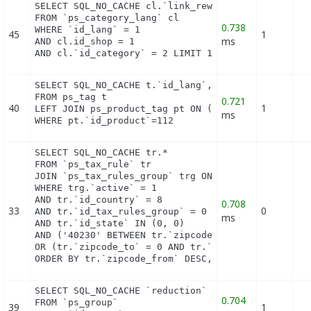
SELECT SQL_NO_CACHE cl.`link_rewrite`

FROM `ps_category_lang` cl

0.738
WHERE `id_lang` = 1

45
1
ms
AND cl.id_shop = 1 

AND cl.`id_category` = 2 LIMIT 1
SELECT SQL_NO_CACHE t.`id_lang`, t.`name`

FROM ps_tag t

0.721
40
1
LEFT JOIN ps_product_tag pt ON (pt.id_tag = t.id_t
ms
WHERE pt.`id_product`=112
SELECT SQL_NO_CACHE tr.*

FROM `ps_tax_rule` tr

JOIN `ps_tax_rules_group` trg ON (tr.`id_tax_rules
WHERE trg.`active` = 1

AND tr.`id_country` = 8

0.708
33
0
AND tr.`id_tax_rules_group` = 0

ms
AND tr.`id_state` IN (0, 0)

AND ('40230' BETWEEN tr.`zipcode_from` AND tr.`zip
OR (tr.`zipcode_to` = 0 AND tr.`zipcode_from` IN(0
ORDER BY tr.`zipcode_from` DESC, tr.`zipcode_to` 
SELECT SQL_NO_CACHE `reduction`

0.704
FROM `ps_group`

39
1