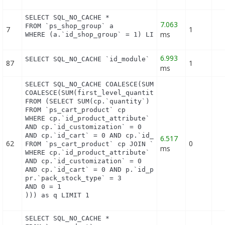
SELECT SQL_NO_CACHE *

7.063
FROM `ps_shop_group` a

7
1
ms
WHERE (a.`id_shop_group` = 1) LIMIT 1
6.993
SELECT SQL_NO_CACHE `id_module` FROM `ps_module` 
87
1
ms
SELECT SQL_NO_CACHE COALESCE(SUM(first_level_quant
COALESCE(SUM(first_level_quantity), 0) as quantity
FROM (SELECT SUM(cp.`quantity`) as first_level_qua
FROM `ps_cart_product` cp

WHERE cp.`id_product_attribute` = 0

AND cp.`id_customization` = 0

AND cp.`id_cart` = 0 AND cp.`id_product` = 112 UNI
6.517
62
0
FROM `ps_cart_product` cp JOIN `ps_pack` p ON cp.`
ms
WHERE cp.`id_product_attribute` = 0

AND cp.`id_customization` = 0

AND cp.`id_cart` = 0 AND p.`id_product_item` = 112
pr.`pack_stock_type` = 3

AND 0 = 1

))) as q LIMIT 1
SELECT SQL_NO_CACHE *
