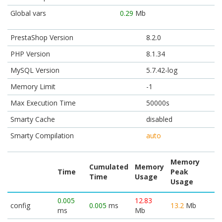
Global vars
0.29
Mb
PrestaShop Version
8.2.0
PHP Version
8.1.34
MySQL Version
5.7.42-log
Memory Limit
-1
Max Execution Time
50000s
Smarty Cache
disabled
Smarty Compilation
auto
Memory
Cumulated
Memory
Time
Peak
Time
Usage
Usage
0.005
12.83
config
0.005
ms
13.2
Mb
ms
Mb