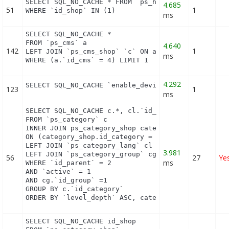
SELECT SQL_NO_CACHE * FROM `ps_hook_module_excepti
4.685
51
1
WHERE `id_shop` IN (1)
ms
SELECT SQL_NO_CACHE *

FROM `ps_cms` a

4.640
142
1
LEFT JOIN `ps_cms_shop` `c` ON a.`id_cms` = c.`id_
ms
WHERE (a.`id_cms` = 4) LIMIT 1
4.292
SELECT SQL_NO_CACHE `enable_device` FROM `ps_modu
123
1
ms
SELECT SQL_NO_CACHE c.*, cl.`id_lang`, cl.`name`,
FROM `ps_category` c

INNER JOIN ps_category_shop category_shop

ON (category_shop.id_category = c.id_category AND 
LEFT JOIN `ps_category_lang` cl ON (c.`id_category
3.981
LEFT JOIN `ps_category_group` cg ON (cg.`id_catego
56
27
Ye
ms
WHERE `id_parent` = 2

AND `active` = 1

AND cg.`id_group` =1

GROUP BY c.`id_category`

ORDER BY `level_depth` ASC, category_shop.`positi
SELECT SQL_NO_CACHE id_shop
