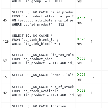
ms
WHERE `id_group` = 1 LIMIT 1
SELECT SQL_NO_CACHE pa.id_product_attribute

FROM `ps_product_attribute` pa INNER JOIN ps_produ
0.685
46
1
ON (product_attribute_shop.id_product_attribute = 
ms
WHERE pa.`id_product` = 112
SELECT SQL_NO_CACHE *

0.676
FROM `ps_link_block_lang`

129
1
ms
WHERE `id_link_block` = 1
SELECT SQL_NO_CACHE `id_tax_rules_group`

0.663
FROM `ps_product_shop`

37
1
ms
WHERE `id_product` = 112 AND id_shop=1 LIMIT 1
0.659
SELECT SQL_NO_CACHE `name`, `alias` FROM `ps_hook
15
87
ms
SELECT SQL_NO_CACHE out_of_stock

0.638
FROM `ps_stock_available`

42
1
ms
WHERE (id_product = 112) AND (id_product_attribut
SELECT SQL_NO_CACHE location
