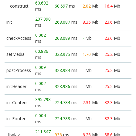
60.692
__construct
60.697
ms
2.02
Mb
16.4
Mb
ms
207.390
init
268.087
ms
8.35
Mb
23.6
Mb
ms
0.002
checkAccess
268.089
ms
-
Mb
23.6
Mb
ms
60.886
setMedia
328.975
ms
1.70
Mb
25.2
Mb
ms
0.009
postProcess
328.984
ms
-
Mb
25.2
Mb
ms
0.002
initHeader
328.986
ms
-
Mb
25.2
Mb
ms
395.798
initContent
724.784
ms
7.31
Mb
32.3
Mb
ms
0.004
initFooter
724.788
ms
-
Mb
32.3
Mb
ms
211.347
display
936
ms
6.26
Mb
38.6
Mb