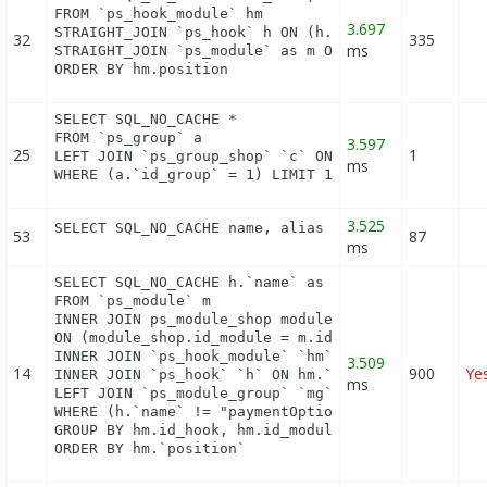
FROM `ps_hook_module` hm

3.697
STRAIGHT_JOIN `ps_hook` h ON (h.id_hook = hm.id_ho
32
335
ms
STRAIGHT_JOIN `ps_module` as m ON (m.id_module = h
ORDER BY hm.position
SELECT SQL_NO_CACHE *

FROM `ps_group` a

3.597
25
1
LEFT JOIN `ps_group_shop` `c` ON a.`id_group` = c.
ms
WHERE (a.`id_group` = 1) LIMIT 1
3.525
SELECT SQL_NO_CACHE name, alias FROM `ps_hook_ali
53
87
ms
SELECT SQL_NO_CACHE h.`name` as hook, m.`id_module
FROM `ps_module` m

INNER JOIN ps_module_shop module_shop

ON (module_shop.id_module = m.id_module AND module
INNER JOIN `ps_hook_module` `hm` ON hm.`id_module`
3.509
14
900
Ye
INNER JOIN `ps_hook` `h` ON hm.`id_hook` = h.`id_h
ms
LEFT JOIN `ps_module_group` `mg` ON mg.`id_module`
WHERE (h.`name` != "paymentOptions") AND (hm.`id_s
GROUP BY hm.id_hook, hm.id_module

ORDER BY hm.`position`