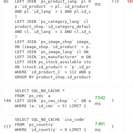
60
173
Ye
LEFT JOIN `ps_product_lang` pl ON (

ms
p.`id_product` = pl.`id_product`

AND pl.`id_lang` = 1 AND pl.id_shop = 1 

)

LEFT JOIN `ps_category_lang` cl ON (

product_shop.`id_category_default` = cl.`id_catego
AND cl.`id_lang` = 1 AND cl.id_shop = 1 

)

LEFT JOIN `ps_image_shop` image_shop

ON (image_shop.`id_product` = p.`id_product` AND i
LEFT JOIN `ps_image_lang` il ON (image_shop.`id_im
LEFT JOIN `ps_manufacturer` m ON (p.`id_manufactur
LEFT JOIN ps_stock_available stock

ON (stock.id_product = `p`.id_product AND stock.id
WHERE `id_product_1` = 112 AND product_shop.`activ
GROUP BY product_shop.id_product
SELECT SQL_NO_CACHE *

FROM `ps_cms` a

7.542
144
1
LEFT JOIN `ps_cms_shop` `c` ON a.`id_cms` = c.`id_
ms
WHERE (a.`id_cms` = 5) LIMIT 1
SELECT SQL_NO_CACHE `iso_code`

7.491
FROM `ps_country`

117
1
ms
WHERE `id_country` = 8 LIMIT 1