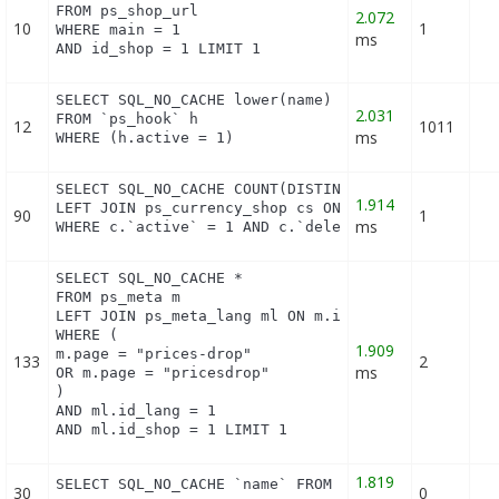
FROM ps_shop_url

2.072
10
1
WHERE main = 1

ms
AND id_shop = 1 LIMIT 1
SELECT SQL_NO_CACHE lower(name) as name

2.031
FROM `ps_hook` h

12
1011
ms
WHERE (h.active = 1)
SELECT SQL_NO_CACHE COUNT(DISTINCT c.id_currency) 
1.914
LEFT JOIN ps_currency_shop cs ON (cs.id_currency =
90
1
ms
WHERE c.`active` = 1 AND c.`deleted` = 0 LIMIT 1
SELECT SQL_NO_CACHE *

FROM ps_meta m

LEFT JOIN ps_meta_lang ml ON m.id_meta = ml.id_met
WHERE (

1.909
m.page = "prices-drop"

133
2
ms
OR m.page = "pricesdrop"

)

AND ml.id_lang = 1

AND ml.id_shop = 1 LIMIT 1
1.819
SELECT SQL_NO_CACHE `name` FROM `ps_supplier` WHE
30
0