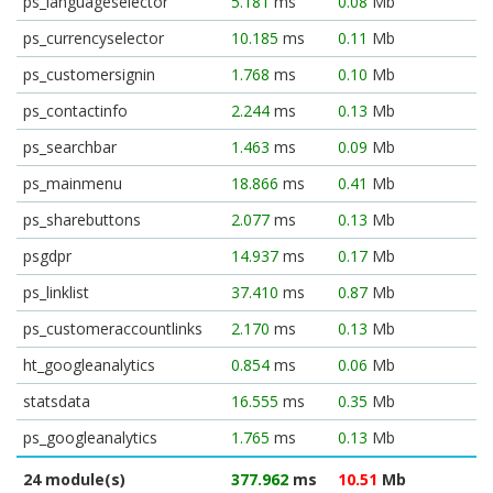
ps_languageselector
5.181
ms
0.08
Mb
ps_currencyselector
10.185
ms
0.11
Mb
ps_customersignin
1.768
ms
0.10
Mb
ps_contactinfo
2.244
ms
0.13
Mb
ps_searchbar
1.463
ms
0.09
Mb
ps_mainmenu
18.866
ms
0.41
Mb
ps_sharebuttons
2.077
ms
0.13
Mb
psgdpr
14.937
ms
0.17
Mb
ps_linklist
37.410
ms
0.87
Mb
ps_customeraccountlinks
2.170
ms
0.13
Mb
ht_googleanalytics
0.854
ms
0.06
Mb
statsdata
16.555
ms
0.35
Mb
ps_googleanalytics
1.765
ms
0.13
Mb
24 module(s)
377.962
ms
10.51
Mb