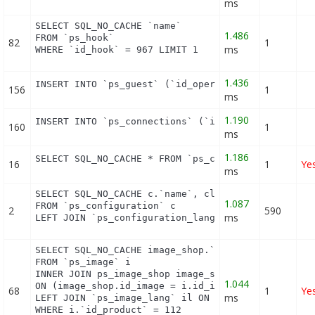
ms
SELECT SQL_NO_CACHE `name`

1.486
FROM `ps_hook`

82
1
ms
WHERE `id_hook` = 967 LIMIT 1
1.436
INSERT INTO `ps_guest` (`id_operating_system`, `i
156
1
ms
1.190
INSERT INTO `ps_connections` (`id_guest`, `id_pag
160
1
ms
1.186
SELECT SQL_NO_CACHE * FROM `ps_currency` c ORDER 
16
1
Ye
ms
SELECT SQL_NO_CACHE c.`name`, cl.`id_lang`, IF(cl.
1.087
FROM `ps_configuration` c

2
590
ms
LEFT JOIN `ps_configuration_lang` cl ON (c.`id_co
SELECT SQL_NO_CACHE image_shop.`cover`, i.`id_imag
FROM `ps_image` i

INNER JOIN ps_image_shop image_shop

1.044
ON (image_shop.id_image = i.id_image AND image_sho
68
1
Ye
ms
LEFT JOIN `ps_image_lang` il ON (i.`id_image` = il
WHERE i.`id_product` = 112
