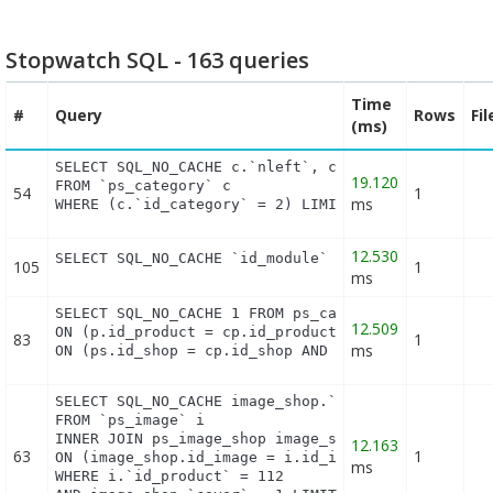
Stopwatch SQL - 163 queries
Time
#
Query
Rows
Fi
(ms)
SELECT SQL_NO_CACHE c.`nleft`, c.`nright`, c.`leve
19.120
FROM `ps_category` c

54
1
ms
WHERE (c.`id_category` = 2) LIMIT 1
12.530
SELECT SQL_NO_CACHE `id_module` FROM `ps_module` 
105
1
ms
SELECT SQL_NO_CACHE 1 FROM ps_cart_product cp INNE
12.509
ON (p.id_product = cp.id_product) INNER JOIN ps_pr
83
1
ms
ON (ps.id_shop = cp.id_shop AND ps.id_product = p
SELECT SQL_NO_CACHE image_shop.`id_image`

FROM `ps_image` i

INNER JOIN ps_image_shop image_shop

12.163
63
1
ON (image_shop.id_image = i.id_image AND image_sho
ms
WHERE i.`id_product` = 112
