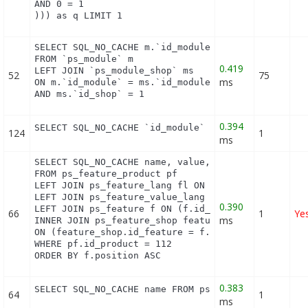
AND 0 = 1

))) as q LIMIT 1
SELECT SQL_NO_CACHE m.`id_module`, m.`name`, ms.`i
FROM `ps_module` m

0.419
LEFT JOIN `ps_module_shop` ms

52
75
ms
ON m.`id_module` = ms.`id_module`

AND ms.`id_shop` = 1
0.394
SELECT SQL_NO_CACHE `id_module` FROM `ps_module` 
124
1
ms
SELECT SQL_NO_CACHE name, value, pf.id_feature, f.
FROM ps_feature_product pf

LEFT JOIN ps_feature_lang fl ON (fl.id_feature = p
LEFT JOIN ps_feature_value_lang fvl ON (fvl.id_fea
0.390
LEFT JOIN ps_feature f ON (f.id_feature = pf.id_fe
66
1
Ye
ms
INNER JOIN ps_feature_shop feature_shop

ON (feature_shop.id_feature = f.id_feature AND fea
WHERE pf.id_product = 112

ORDER BY f.position ASC
0.383
SELECT SQL_NO_CACHE name FROM ps_category_lang WH
64
1
ms