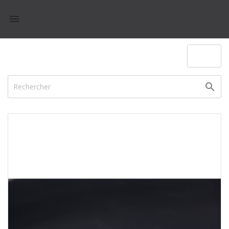

(0)
