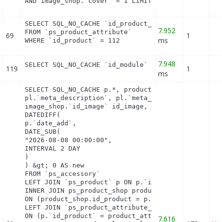
AND image_shop.`cover` = 1 LIMIT 1
SELECT SQL_NO_CACHE `id_product_attribute`

7.952
FROM `ps_product_attribute`

69
1
ms
WHERE `id_product` = 112
7.948
SELECT SQL_NO_CACHE `id_module` FROM `ps_module_s
119
1
ms
SELECT SQL_NO_CACHE p.*, product_shop.*, stock.out
pl.`meta_description`, pl.`meta_keywords`, pl.`met
image_shop.`id_image` id_image, il.`legend`, m.`n
DATEDIFF(

p.`date_add`,

DATE_SUB(

"2026-08-08 00:00:00",

INTERVAL 2 DAY

)

) &gt; 0 AS new

FROM `ps_accessory`

LEFT JOIN `ps_product` p ON p.`id_product` = `id_p
INNER JOIN ps_product_shop product_shop

ON (product_shop.id_product = p.id_product AND pro
LEFT JOIN `ps_product_attribute_shop` product_attr
ON (p.`id_product` = product_attribute_shop.`id_pr
7.616