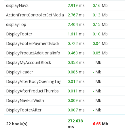
displayNav2
2.919
ms
0.16
Mb
ActionFrontControllerSetMedia
2.767
ms
0.13
Mb
displayTop
2.404
ms
0.15
Mb
DisplayFooter
1.611
ms
0.10
Mb
DisplayFooterPaymentBlock
0.722
ms
0.04
Mb
DisplayProductAdditionalInfo
0.468
ms
0.05
Mb
DisplayMyAccountBlock
0.353
ms
-
Mb
DisplayHeader
0.085
ms
-
Mb
DisplayAfterBodyOpeningTag
0.012
ms
-
Mb
DisplayAfterProductThumbs
0.011
ms
-
Mb
DisplayNavFullWidth
0.009
ms
-
Mb
DisplayFooterAfter
0.007
ms
-
Mb
272.638
22 hook(s)
6.65
Mb
ms