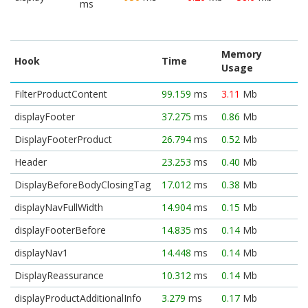
ms
Memory
Hook
Time
Usage
FilterProductContent
99.159
ms
3.11
Mb
displayFooter
37.275
ms
0.86
Mb
DisplayFooterProduct
26.794
ms
0.52
Mb
Header
23.253
ms
0.40
Mb
DisplayBeforeBodyClosingTag
17.012
ms
0.38
Mb
displayNavFullWidth
14.904
ms
0.15
Mb
displayFooterBefore
14.835
ms
0.14
Mb
displayNav1
14.448
ms
0.14
Mb
DisplayReassurance
10.312
ms
0.14
Mb
displayProductAdditionalInfo
3.279
ms
0.17
Mb