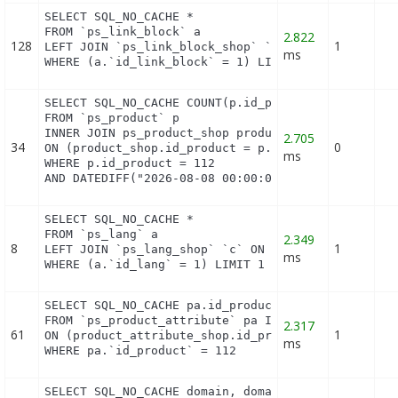
SELECT SQL_NO_CACHE *

FROM `ps_link_block` a

2.822
128
1
LEFT JOIN `ps_link_block_shop` `c` ON a.`id_link_b
ms
WHERE (a.`id_link_block` = 1) LIMIT 1
SELECT SQL_NO_CACHE COUNT(p.id_product)

FROM `ps_product` p

INNER JOIN ps_product_shop product_shop

2.705
34
0
ON (product_shop.id_product = p.id_product AND pro
ms
WHERE p.id_product = 112

AND DATEDIFF("2026-08-08 00:00:00", product_shop.
SELECT SQL_NO_CACHE *

FROM `ps_lang` a

2.349
8
1
LEFT JOIN `ps_lang_shop` `c` ON a.`id_lang` = c.`i
ms
WHERE (a.`id_lang` = 1) LIMIT 1
SELECT SQL_NO_CACHE pa.id_product_attribute

FROM `ps_product_attribute` pa INNER JOIN ps_produ
2.317
61
1
ON (product_attribute_shop.id_product_attribute = 
ms
WHERE pa.`id_product` = 112
SELECT SQL_NO_CACHE domain, domain_ssl
