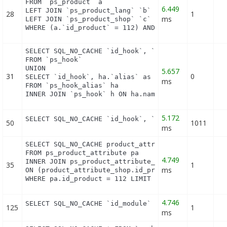
FROM `ps_product` a

6.449
LEFT JOIN `ps_product_lang` `b` ON a.`id_product` 
28
1
ms
LEFT JOIN `ps_product_shop` `c` ON a.`id_product` 
WHERE (a.`id_product` = 112) AND (b.`id_shop` = 1
SELECT SQL_NO_CACHE `id_hook`, `name`

FROM `ps_hook`

UNION

5.657
31
0
SELECT `id_hook`, ha.`alias` as name

ms
FROM `ps_hook_alias` ha

INNER JOIN `ps_hook` h ON ha.name = h.name
5.172
SELECT SQL_NO_CACHE `id_hook`, `name` FROM `ps_ho
50
1011
ms
SELECT SQL_NO_CACHE product_attribute_shop.id_prod
FROM ps_product_attribute pa

4.749
INNER JOIN ps_product_attribute_shop product_attri
35
1
ms
ON (product_attribute_shop.id_product_attribute = 
WHERE pa.id_product = 112 LIMIT 1
4.746
SELECT SQL_NO_CACHE `id_module` FROM `ps_module_s
125
1
ms