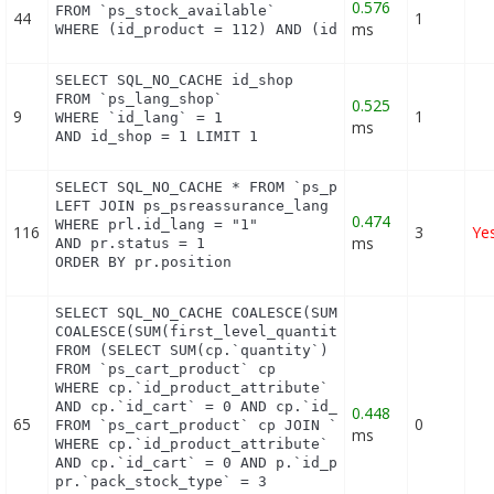
0.576
FROM `ps_stock_available`

44
1
ms
WHERE (id_product = 112) AND (id_product_attribut
SELECT SQL_NO_CACHE id_shop

FROM `ps_lang_shop`

0.525
9
1
WHERE `id_lang` = 1

ms
AND id_shop = 1 LIMIT 1
SELECT SQL_NO_CACHE * FROM `ps_psreassurance` pr

LEFT JOIN ps_psreassurance_lang prl ON (pr.id_psre
0.474
WHERE prl.id_lang = "1"

116
3
Ye
ms
AND pr.status = 1

ORDER BY pr.position
SELECT SQL_NO_CACHE COALESCE(SUM(first_level_quant
COALESCE(SUM(first_level_quantity), 0) as quantity
FROM (SELECT SUM(cp.`quantity`) as first_level_qua
FROM `ps_cart_product` cp

WHERE cp.`id_product_attribute` = 0

AND cp.`id_cart` = 0 AND cp.`id_product` = 112 UNI
0.448
65
0
FROM `ps_cart_product` cp JOIN `ps_pack` p ON cp.`
ms
WHERE cp.`id_product_attribute` = 0

AND cp.`id_cart` = 0 AND p.`id_product_item` = 112
pr.`pack_stock_type` = 3
