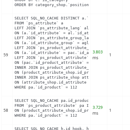
ORDER BY category_shop.`position` ASC
SELECT SQL_NO_CACHE DISTINCT a.`id_attribute`, a.
FROM `ps_attribute` a

LEFT JOIN `ps_attribute_lang` al

ON (a.`id_attribute` = al.`id_attribute` AND al.`i
LEFT JOIN `ps_attribute_group_lang` agl

ON (a.`id_attribute_group` = agl.`id_attribute_gro
LEFT JOIN `ps_product_attribute_combination` pac

3.803
ON (a.`id_attribute` = pac.`id_attribute`)

59
1
ms
LEFT JOIN `ps_product_attribute` pa

ON (pac.`id_product_attribute` = pa.`id_product_at
INNER JOIN ps_product_attribute_shop product_attri
ON (product_attribute_shop.id_product_attribute = 
INNER JOIN ps_attribute_shop attribute_shop

ON (attribute_shop.id_attribute = pac.id_attribute
WHERE pa.`id_product` = 112
SELECT SQL_NO_CACHE pa.id_product_attribute

FROM `ps_product_attribute` pa INNER JOIN ps_produ
3.729
58
1
ON (product_attribute_shop.id_product_attribute = 
ms
WHERE pa.`id_product` = 112
SELECT SQL_NO_CACHE h.id_hook, h.name as h_name, t