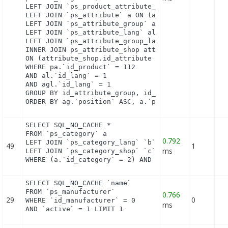
LEFT JOIN `ps_product_attribute_combination` pac O
LEFT JOIN `ps_attribute` a ON (a.`id_attribute` = 
LEFT JOIN `ps_attribute_group` ag ON (ag.`id_attri
LEFT JOIN `ps_attribute_lang` al ON (a.`id_attribu
LEFT JOIN `ps_attribute_group_lang` agl ON (ag.`id
INNER JOIN ps_attribute_shop attribute_shop

ON (attribute_shop.id_attribute = a.id_attribute A
WHERE pa.`id_product` = 112

AND al.`id_lang` = 1

AND agl.`id_lang` = 1

GROUP BY id_attribute_group, id_product_attribute

ORDER BY ag.`position` ASC, a.`position` ASC, agl
SELECT SQL_NO_CACHE *

FROM `ps_category` a

0.792
LEFT JOIN `ps_category_lang` `b` ON a.`id_category
49
1
ms
LEFT JOIN `ps_category_shop` `c` ON a.`id_category
WHERE (a.`id_category` = 2) AND (b.`id_shop` = 1)
SELECT SQL_NO_CACHE `name`

FROM `ps_manufacturer`

0.766
29
0
WHERE `id_manufacturer` = 0

ms
AND `active` = 1 LIMIT 1