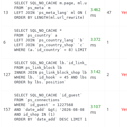
SELECT SQL_NO_CACHE m.page, ml.url_rewrite, ml.id_
FROM `ps_meta` m

3.462
13
47
Ye
LEFT JOIN `ps_meta_lang` ml ON (m.id_meta = ml.id_
ms
ORDER BY LENGTH(ml.url_rewrite) DESC
SELECT SQL_NO_CACHE *

FROM `ps_country` a

3.372
LEFT JOIN `ps_country_lang` `b` ON a.`id_country` 
6
1
ms
LEFT JOIN `ps_country_shop` `c` ON a.`id_country` 
WHERE (a.`id_country` = 8) LIMIT 1
SELECT SQL_NO_CACHE lb.`id_link_block`

FROM ps_link_block lb

3.142
INNER JOIN ps_link_block_shop lbs ON lbs.`id_link_
127
2
Ye
ms
WHERE lb. `id_hook` = 45 AND lbs.`id_shop` = 1

ORDER by lbs.`position`
SELECT SQL_NO_CACHE `id_guest`

FROM `ps_connections`

WHERE `id_guest` = 1227568

3.107
157
1
Ye
AND `date_add` &gt; '2026-08-08 09:34:00'

ms
AND id_shop IN (1) 

ORDER BY `date_add` DESC LIMIT 1