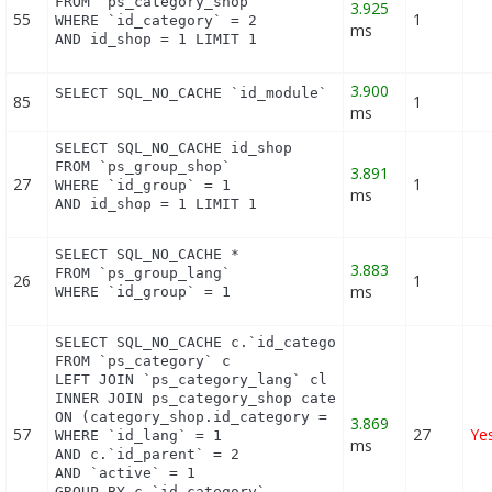
FROM `ps_category_shop`

3.925
55
1
WHERE `id_category` = 2

ms
AND id_shop = 1 LIMIT 1
3.900
SELECT SQL_NO_CACHE `id_module` FROM `ps_module_s
85
1
ms
SELECT SQL_NO_CACHE id_shop

FROM `ps_group_shop`

3.891
27
1
WHERE `id_group` = 1

ms
AND id_shop = 1 LIMIT 1
SELECT SQL_NO_CACHE *

3.883
FROM `ps_group_lang`

26
1
ms
WHERE `id_group` = 1
SELECT SQL_NO_CACHE c.`id_category`, cl.`name`, cl
FROM `ps_category` c

LEFT JOIN `ps_category_lang` cl ON (c.`id_category
INNER JOIN ps_category_shop category_shop

ON (category_shop.id_category = c.id_category AND 
3.869
57
27
Ye
WHERE `id_lang` = 1

ms
AND c.`id_parent` = 2

AND `active` = 1

GROUP BY c.`id_category`
