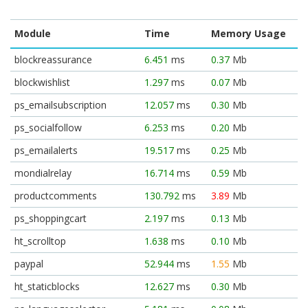
Module
Time
Memory Usage
blockreassurance
6.451
ms
0.37
Mb
blockwishlist
1.297
ms
0.07
Mb
ps_emailsubscription
12.057
ms
0.30
Mb
ps_socialfollow
6.253
ms
0.20
Mb
ps_emailalerts
19.517
ms
0.25
Mb
mondialrelay
16.714
ms
0.59
Mb
productcomments
130.792
ms
3.89
Mb
ps_shoppingcart
2.197
ms
0.13
Mb
ht_scrolltop
1.638
ms
0.10
Mb
paypal
52.944
ms
1.55
Mb
ht_staticblocks
12.627
ms
0.30
Mb