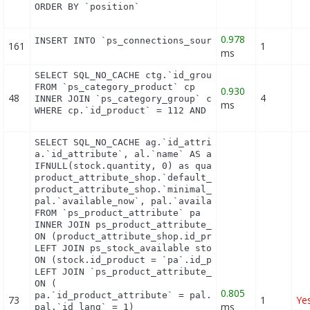
ORDER BY `position`
0.978
INSERT INTO `ps_connections_source` (`id_connecti
161
1
ms
SELECT SQL_NO_CACHE ctg.`id_group`

FROM `ps_category_product` cp

0.930
48
4
INNER JOIN `ps_category_group` ctg ON (ctg.`id_cat
ms
WHERE cp.`id_product` = 112 AND ctg.`id_group` = 
SELECT SQL_NO_CACHE ag.`id_attribute_group`, ag.`i
a.`id_attribute`, al.`name` AS attribute_name, a.`
IFNULL(stock.quantity, 0) as quantity, product_att
product_attribute_shop.`default_on`, pa.`reference
product_attribute_shop.`minimal_quantity`, product
pal.`available_now`, pal.`available_later`

FROM `ps_product_attribute` pa

INNER JOIN ps_product_attribute_shop product_attri
ON (product_attribute_shop.id_product_attribute = 
LEFT JOIN ps_stock_available stock

ON (stock.id_product = `pa`.id_product AND stock.i
LEFT JOIN `ps_product_attribute_lang` pal

ON (

0.805
pa.`id_product_attribute` = pal.`id_product_attrib
73
1
Ye
ms
pal.`id_lang` = 1)
