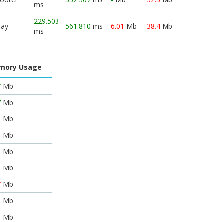
ms
229.503
lay
561.810
ms
6.01
Mb
38.4
Mb
ms
mory Usage
7
Mb
7
Mb
8
Mb
8
Mb
5
Mb
9
Mb
7
Mb
2
Mb
0
Mb