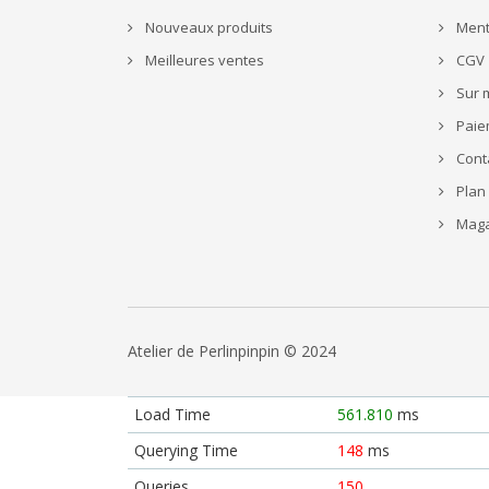
Nouveaux produits
Ment
Meilleures ventes
CGV
Sur 
Paie
Cont
Plan 
Maga
Atelier de Perlinpinpin © 2024
Load Time
561.810
ms
Querying Time
148
ms
Queries
150