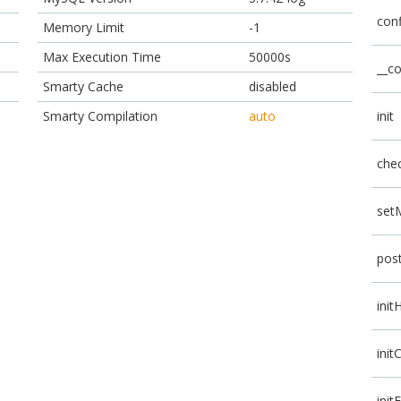
conf
Memory Limit
-1
Max Execution Time
50000s
__co
Smarty Cache
disabled
Smarty Compilation
auto
init
che
set
pos
init
init
init