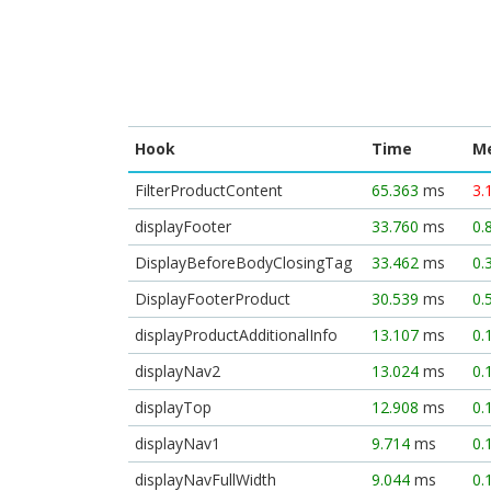
Hook
Time
M
FilterProductContent
65.363
ms
3.
displayFooter
33.760
ms
0.
DisplayBeforeBodyClosingTag
33.462
ms
0.
DisplayFooterProduct
30.539
ms
0.
displayProductAdditionalInfo
13.107
ms
0.
displayNav2
13.024
ms
0.
displayTop
12.908
ms
0.
displayNav1
9.714
ms
0.
displayNavFullWidth
9.044
ms
0.