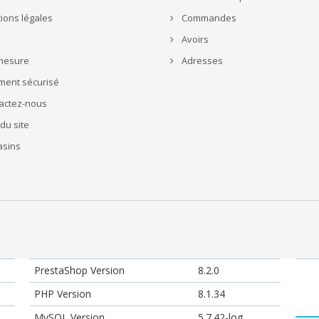
ions légales
Commandes
Avoirs
mesure
Adresses
ment sécurisé
actez-nous
du site
sins
PrestaShop Version
8.2.0
PHP Version
8.1.34
MySQL Version
5.7.42-log