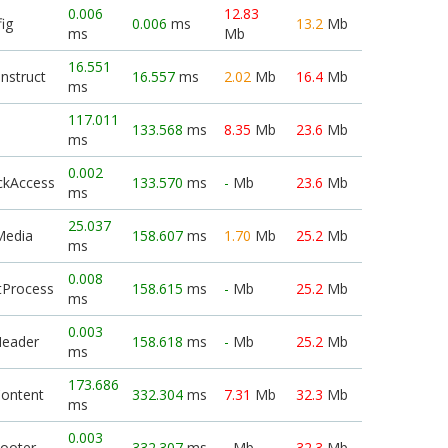
0.006
12.83
ig
0.006
ms
13.2
Mb
ms
Mb
16.551
nstruct
16.557
ms
2.02
Mb
16.4
Mb
ms
117.011
133.568
ms
8.35
Mb
23.6
Mb
ms
0.002
ckAccess
133.570
ms
-
Mb
23.6
Mb
ms
25.037
Media
158.607
ms
1.70
Mb
25.2
Mb
ms
0.008
tProcess
158.615
ms
-
Mb
25.2
Mb
ms
0.003
Header
158.618
ms
-
Mb
25.2
Mb
ms
173.686
Content
332.304
ms
7.31
Mb
32.3
Mb
ms
0.003
Footer
332.307
ms
-
Mb
32.3
Mb