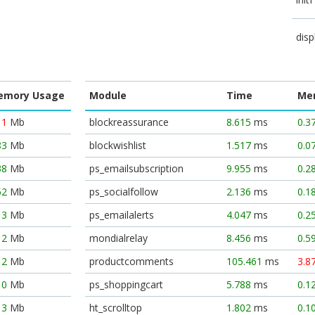
disp
emory Usage
Module
Time
Me
11
Mb
blockreassurance
8.615
ms
0.3
83
Mb
blockwishlist
1.517
ms
0.0
38
Mb
ps_emailsubscription
9.955
ms
0.2
52
Mb
ps_socialfollow
2.136
ms
0.1
13
Mb
ps_emailalerts
4.047
ms
0.2
12
Mb
mondialrelay
8.456
ms
0.5
12
Mb
productcomments
105.461
ms
3.8
10
Mb
ps_shoppingcart
5.788
ms
0.1
13
Mb
ht_scrolltop
1.802
ms
0.1